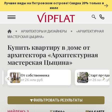
Лучшие виды на Петровском острове! Скидка 20% только в
июле
ГЛАВНАЯ
АРХИТЕКТОРЫ И ДИЗАЙНЕРЫ
«АРХИТЕКТУРНАЯ
МАСТЕРСКАЯ ЦЫЦИНА»
Купить квартиру в доме от
архитектора «Архитектурная
мастерская Цыцина»
Закрытая про
Старт продаж
и апартамент
от 26 млн руб
от 26 млн руб
НАЙДЕНО:
3
ЦЕНА
НА КАРТЕ