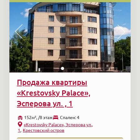
Продажа квартиры
«Krestovsky Palace»,
Эсперова ул. , 1
152м², /8 этаж
Cпален: 4
«Krestovsky Palace», Эсперова ул.,
1
Крестовский остров