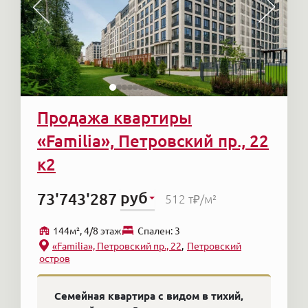
Продажа квартиры
«Familia», Петровский пр., 22
к2
руб
73'743'287
512 т₽
/м²
144м², 4/8 этаж
Cпален: 3
«Familia», Петровский пр., 22
Петровский
остров
Семейная квартира с видом в тихий,