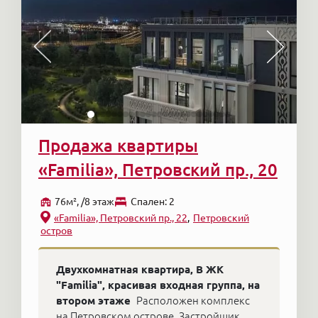
Продажа квартиры
«Familia», Петровский пр., 20
76м², /8 этаж
Cпален: 2
«Familia», Петровский пр., 22
Петровский
остров
Двухкомнатная квартира, В ЖК
"Familia", красивая входная группа, на
втором этаже
Расположен комплекс
на Петровском острове. Застройщик