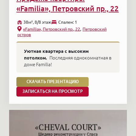
элитной недвижимости встречаются
поможет найти ту квартиру, которая
«Familia», Петровский пр., 22
абсолютно различные варианты — всё
будет доставлять радость многие годы.
индивидуально.
Плюс открытый рынок — лишь меньшая
38м², 8/8 этаж
Cпален: 1
часть реального предложения: самые
«Familia», Петровский пр., 22
Петровский
интересные объекты в элитном сегменте
остров
продают закрыто, через
профессиональные контакты.
Уютная квартира с высоким
потолком.
Последняя однокомнатная в
доме Familia!
СКАЧАТЬ ПРЕЗЕНТАЦИЮ
ЗАПИСАТЬСЯ НА ПРОСМОТР