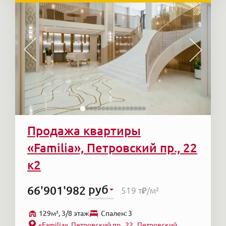
Продажа квартиры
«Familia», Петровский пр., 22
к2
руб
66'901'982
519 т₽
/м²
129м², 3/8 этаж
Cпален: 3
«Familia», Петровский пр., 22
Петровский