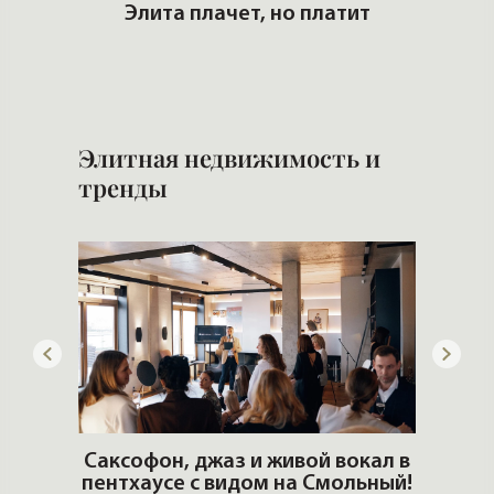
го
Элита плачет, но платит
Сло
Элитная недвижимость и
тренды
ОШИ.
Саксофон, джаз и живой вокал в