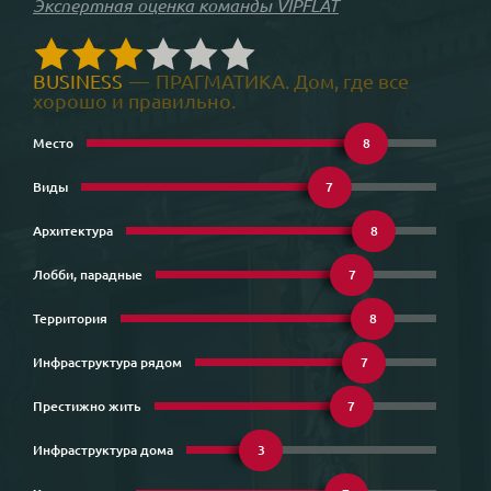
Экспертная оценка команды VIPFLAT
BUSINESS
—
ПРАГМАТИКА. Дом, где все
хорошо и правильно.
Место
8
Виды
7
Архитектура
8
Лобби, парадные
7
Территория
8
Инфраструктура рядом
7
Престижно жить
7
Инфраструктура дома
3