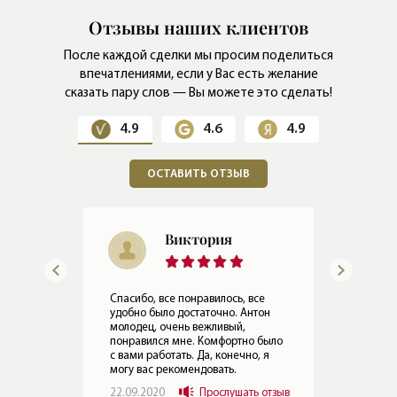
Отзывы наших клиентов
После каждой сделки мы просим поделиться
впечатлениями,
если у Вас есть желание
сказать пару слов — Вы можете это сделать!
4.9
4.6
4.9
ОСТАВИТЬ ОТЗЫВ
Валерий
Анатольевич
н
Все хорошо, все нормально! Не
знаю, что еще можно лучше
ыло
сделать, справку №9 чтобы
я
быстрее была. Все нормально. Да,
конечно, я могу вас
рекомендовать.
отзыв