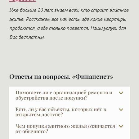
Уже больше 20 лет знаем всех, кто строит элитное
жилье. Расскажем все как есть, где какие квартиры
продаются, а где только появятся. Наши услуги для
Вас бесплатны.
Ответы на вопросы. «Финансист»
Помогаете ли с организацией ремонта и
обустройства после покупки?
Да, и это очень важный выбор — найти дизайнера и
Есть ли у вас объекты, которых нет в
строителя по рекомендации. Ремонт — большая
открытом доступе?
проблема и сложная задача, поручать её стоит
В элите далеко не всё есть в открытой рекламе, и
Чем покупка элитного жилья отличается
только тому, кто был проверен. Мы видим, что
это объяснимо: часть наших клиентов не хочет,
от обычного?
получается на реальных проектах, дорожим
чтобы кто-то знал, что они планируют продавать