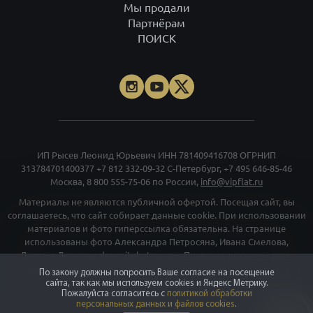
313784701400377
+7 812 332-09-32
С-Петербург,
+7 495 646-85-46
Москва,
8 800 555-75-06
по России,
info@vipflat.ru
Материалы не являются публичной офертой. Посещая сайт, вы
соглашаетесь, что сайт собирает данные cookie. При использовании
материалов и фото гиперссылка обязательна. На странице
использованы фото Александра Петросяна, Ивана Смелова,
Данилы Леонова, depositphotos.com.
Правовая документация
.
Проектные декларации
.
Карта сайта
.
Карта моделей
. Все тексты и
превосходные степени отражают только мнение экспертов
команды VIPFLAT. Должности, указанные на сайте, используются в
информационных и маркетинговых целях. Для объектов в архиве
указаны последние цены, которые были в рекламе. Организация
«Мета», и принадлежащие ей компании «Facebook» и «Instagram»,
признаны экстремискими и их деятельность запрещена на
территории РФ
©
vipflat.ru
2003-2026
По закону должны попросить Ваше согласие на посещение
сайта, так как мы используем cookies и Яндекс Метрику.
Пожалуйста согласитесь с
политикой обработки
персональных данных и файлов cookies
.