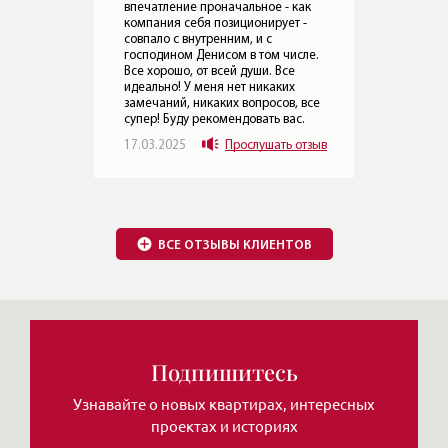
ВСЕ ОТЗЫВЫ КЛИЕНТОВ
ак
 -
сле.
 все
.
Подпишитесь
отзыв
Узнавайте о новых квартирах, интересных
проектах и историях
Обзоры элитных домов
и квартир от Леонида
Нажимая на кнопку, Вы соглашаетесь c
политикой сайта
ЧИТАТЬ MAX
ЧИТАТЬ ТЕЛЕГРАМ