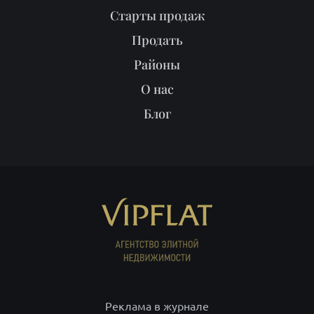
Реклама в журнале
Мы продали
Партнёрам
ПОИСК
ИП Рысев Леонид Юрьевич ИНН 781409416708 ОГРНИП