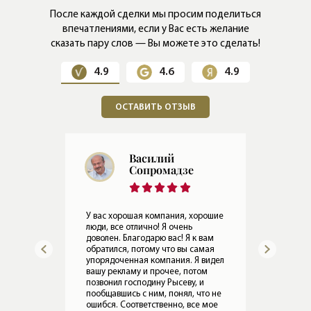
После каждой сделки мы просим поделиться
впечатлениями,
если у Вас есть желание
сказать пару слов — Вы можете это сделать!
4.9
4.6
4.9
ОСТАВИТЬ ОТЗЫВ
Евгений
Герасимов
Мы 
раб
ошие
Все в порядке, Леониду привет. По
Оче
работе Ирины все хорошо.
ком
ам
08.05.2024
Прослушать отзыв
ая
15.
идел
о не
мое