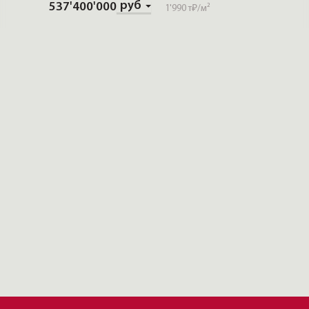
руб
537'400'000
188'47
1'990 т₽
/м²