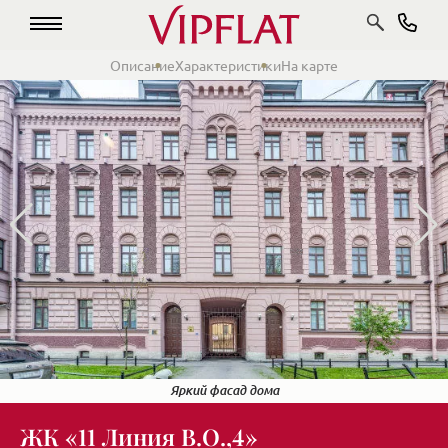
Описание
Характеристики
На карте
Парадная набережная совсем рядом
В двух шагах настоящий Петербург
Яркий фасад дома
ЖК «11 Линия В.О.,4»