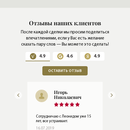
Отзывы наших клиентов
После каждой сделки мы просим поделиться
впечатлениями,
если у Вас есть желание
сказать пару слов — Вы можете это сделать!
4.9
4.6
4.9
ОСТАВИТЬ ОТЗЫВ
Игорь,
представитель
покупателя
 15
Мне очень понравилось
сотрудничать с Вами. Антон Реутов