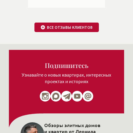
- чувствуется профессионал,
спокойный, выдержанный. И офис
мне Ваш очень понравился, и
подход к бумагам -
внимательность и дотошность.
Видно что клиенты Вас уважают,
ценят и прислушиваются к Вашему
мнению, тем самым складываются
доверительные отношения. Я с
удовольствием буду в дальнейшем
с Вами сотрудничать!
16.07.2019
ВСЕ ОТЗЫВЫ КЛИЕНТОВ
Подпишитесь
Узнавайте о новых квартирах, интересных