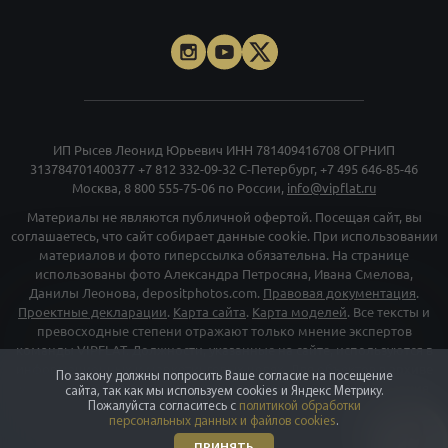
ИП Рысев Леонид Юрьевич ИНН 781409416708 ОГРНИП
313784701400377
+7 812 332-09-32
С-Петербург,
+7 495 646-85-46
Москва,
8 800 555-75-06
по России,
info@vipflat.ru
Материалы не являются публичной офертой. Посещая сайт, вы
соглашаетесь, что сайт собирает данные cookie. При использовании
материалов и фото гиперссылка обязательна. На странице
использованы фото Александра Петросяна, Ивана Смелова,
Данилы Леонова, depositphotos.com.
Правовая документация
.
Проектные декларации
.
Карта сайта
.
Карта моделей
. Все тексты и
превосходные степени отражают только мнение экспертов
команды VIPFLAT. Должности, указанные на сайте, используются в
информационных и маркетинговых целях. Для объектов в архиве
По закону должны попросить Ваше согласие на посещение
указаны последние цены, которые были в рекламе. Организация
сайта, так как мы используем cookies и Яндекс Метрику.
«Мета», и принадлежащие ей компании «Facebook» и «Instagram»,
Пожалуйста согласитесь с
политикой обработки
персональных данных и файлов cookies
.
признаны экстремискими и их деятельность запрещена на
территории РФ