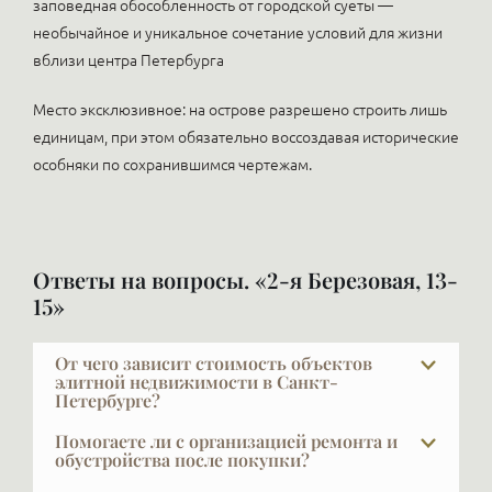
заповедная обособленность от городской суеты —
необычайное и уникальное сочетание условий для жизни
вблизи центра Петербурга
Место эксклюзивное: на острове разрешено строить лишь
единицам, при этом обязательно воссоздавая исторические
особняки по сохранившимся чертежам.
Ответы на вопросы. «2-я Березовая, 13-
15»
От чего зависит стоимость объектов
элитной недвижимости в Санкт-
Петербурге?
Как известно, главное — место, место и ещё раз
Помогаете ли с организацией ремонта и
место. Дорогих мест немного, уникальные
обустройства после покупки?
нравятся всем, и центра больше, чем есть, не
Да, и это очень важный выбор — найти дизайнера и