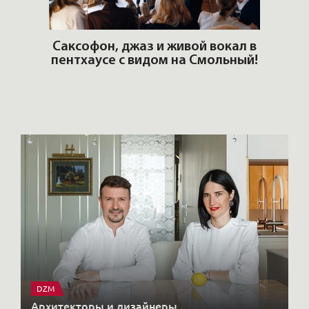
ОШИ.
Саксофон, джаз и живой вокал в
T
пентхаусе с видом на Смольный!
РО
Но
DZM
Архитекторы и дизайнеры