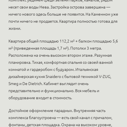
Комплекс уединен среди зелени парков, каналов, рядом
несет свои воды Нева. Застройка острова завершена —
ничего нового здесь больше не появится. На Каменном уже
почти ничего не продается. Квартира полностью готова для
жизни.
Квартира общей площадью 112,2 м² + балкон площадью 5,6
м² (приведенная площадь 1,7 м²). Потолки 3 метра.
Расположена на очень высоком втором этаже. Разумная
планировка. Тихая, комфортная спальня со своей ванной
комнатой и гардеробом с будуаром. Итальянская
дизайнерская кухня Snaidero с бытовой техникой V-ZUG,
Smeg и De Dietrich. Кабинет выглядит очень
представительно и функционально. Вся мебель и
оборудование входит в стоимость.
Достойное оформление парадных. Внутренняя часть
комплекса благоустроена — есть свой канал с причалом,
фонтаны, детская площадка. Охрана на высоком уровне,