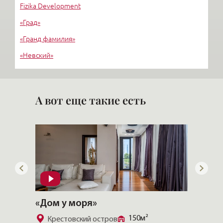
Fizika Development
«Град»
«Гранд фамилия»
«Невский»
«Стимул СКТ»
М-ИНДУСТРИЯ
А вот еще такие есть
«Дом у моря»
«CHEV
150м²
Крестовский остров
Золо