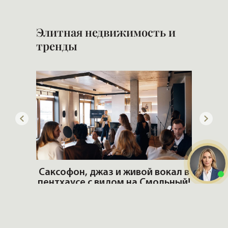
Элитная недвижимость и
тренды
ОШИ.
Саксофон, джаз и живой вокал в
T
пентхаусе с видом на Смольный!
РО
Но