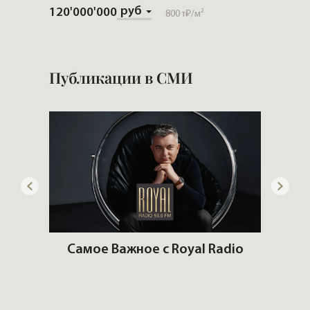
руб
120'000'000
Скачат
800 т₽
/м²
Публикации в СМИ
ему?
Самое Важное с Royal Radio
Что 