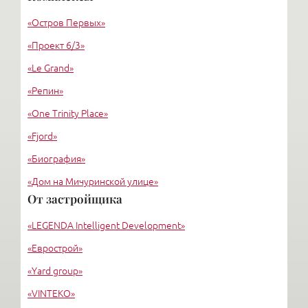
«Григорьев и партнеры»
«Остров Первых»
«Вертикаль»
«Проект 6/3»
«Le Grand»
«Репин»
«One Trinity Place»
«Fjord»
«Биография»
«Дом на Мичуринской улице»
От застройщика
«Крестовский, 12»
«LEGENDA Intelligent Development»
«Ориенталь»
«Еврострой»
«Yard group»
«VINTEKO»