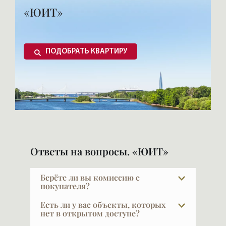
«ЮИТ»
ПОДОБРАТЬ КВАРТИРУ
Ответы на вопросы. «ЮИТ»
Берёте ли вы комиссию с
покупателя?
При покупке в новых проектах — нет.
Есть ли у вас объекты, которых
Наши услуги для покупателя бесплатны,
нет в открытом доступе?
это стандартная практика в