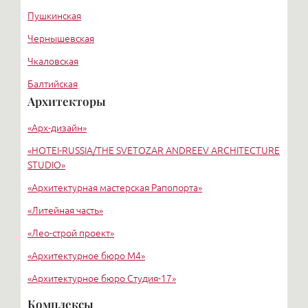
Пушкинская
Чернышевская
Чкаловская
Балтийская
Архитекторы
Старая деревня
«Арх-дизайн»
Удельная
«HОTEI-RUSSIA/THE SVETOZAR ANDREEV ARCHITECTURE
STUDIO»
«Архитектурная мастерская Рапопорта»
«Литейная часть»
«Лео-строй проект»
«Архитектурное бюро М4»
«Архитектурное бюро Студия-17»
«Архитектурное бюро Liphart Architects»
Комплексы