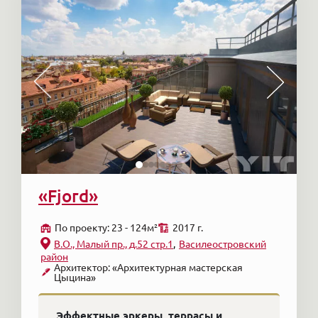
«Fjord»
По проекту: 23 - 124м²
2017 г.
В.О., Малый пр., д.52 стр.1
Василеостровский
район
Архитектор: «Архитектурная мастерская
Цыцина»
Эффектные эркеры, террасы и