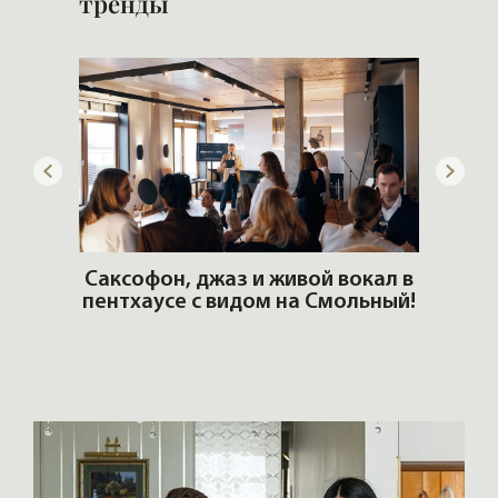
тренды
ОШИ.
Саксофон, джаз и живой вокал в
T
пентхаусе с видом на Смольный!
РО
Но