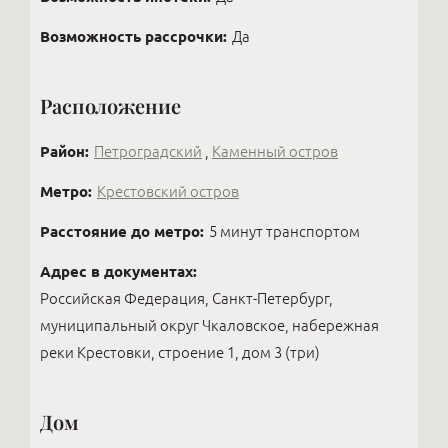
без ремонта, иногда делит её на две, делает
профессиональные контакты.
стильный ремонт и продаёт с прибылью —
Возможность рассрочки:
Да
получая огромное наслаждение от созидания
вещей, которыми будут наслаждаться другие.
Расположение
Район:
Петроградский
,
Каменный остров
Метро:
Крестовский остров
Расстояние до метро:
5 минут транспортом
Адрес в документах:
Российская Федерация, Санкт-Петербург,
муниципальный округ Чкаловское, набережная
реки Крестовки, строение 1, дом 3 (три)
Дом