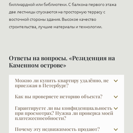
биллиардной или библиотеки. С балкона первого этажа
две лестницы спускаются на просторную террасу с
восточной стороны здания. Высокое качество
строительства, лучшие материалы и технологии.
Ответы на вопросы. «Резиденция на
Каменном острове»
Можно ли купить квартиру удалённо, не
приезжая в Петербург?
Да, мы регулярно работаем с покупателями из
Как вы проверяете историю объекта?
разных городов. И Москвы и Челябинска, Воркуты,
За проверкой объекта мы обращаемся в
Саха-Якутии, Краснодара…. Организуем
Гарантируете ли вы конфиденциальность
юридические и страховые компании, где это
при просмотрах? Нужна ли проверка моей
видеопоказы, готовим подробную презентацию и
платежеспособности?
делается профессионально и масштабно.
сопровождаем сделку дистанционно — вплоть до
Дополнительно рекомендуем проводить сделку
подписания через доверенное лицо. Чаще всего так
VIPFLAT 20 лет работает с VIP-клиентами. Они часто
Почему эту недвижимость продают?
нотариально: нотариус отвечает своим