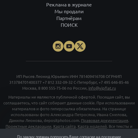
ИП Рысев Леонид Юрьевич ИНН 781409416708 ОГРНИП
313784701400377
+7 812 332-09-32
С-Петербург,
+7 495 646-85-46
Москва,
8 800 555-75-06
по России,
info@vipflat.ru
Материалы не являются публичной офертой. Посещая сайт, вы
соглашаетесь, что сайт собирает данные cookie. При использовании
материалов и фото гиперссылка обязательна. На странице
использованы фото Александра Петросяна, Ивана Смелова,
Данилы Леонова, depositphotos.com.
Правовая документация
.
Проектные декларации
.
Карта сайта
.
Карта моделей
. Все тексты и
превосходные степени отражают только мнение экспертов
команды VIPFLAT. Должности, указанные на сайте, используются в
информационных и маркетинговых целях. Для объектов в архиве
указаны последние цены, которые были в рекламе. Организация
«Мета», и принадлежащие ей компании «Facebook» и «Instagram»,
признаны экстремискими и их деятельность запрещена на
территории РФ
©
vipflat.ru
2003-2026
По закону должны попросить Ваше согласие на посещение