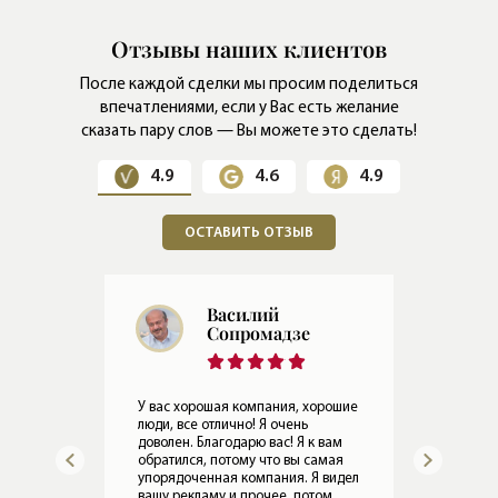
Отзывы наших клиентов
После каждой сделки мы просим поделиться
впечатлениями,
если у Вас есть желание
сказать пару слов — Вы можете это сделать!
4.9
4.6
4.9
ОСТАВИТЬ ОТЗЫВ
Евгений
Герасимов
Мы 
раб
ошие
Все в порядке, Леониду привет. По
Оче
работе Ирины все хорошо.
ком
ам
08.05.2024
Прослушать отзыв
ая
15.
идел