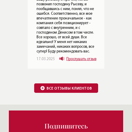
о не
мое
ВСЕ ОТЗЫВЫ КЛИЕНТОВ
ак
 -
сле.
 все
.
Подпишитесь
отзыв
Узнавайте о новых квартирах, интересных
проектах и историях
Обзоры элитных домов
и квартир от Леонида