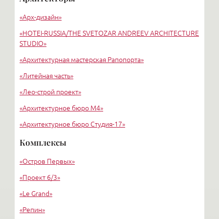
Старая деревня
«Арх-дизайн»
Удельная
«HОTEI-RUSSIA/THE SVETOZAR ANDREEV ARCHITECTURE
STUDIO»
«Архитектурная мастерская Рапопорта»
«Литейная часть»
«Лео-строй проект»
«Архитектурное бюро М4»
«Архитектурное бюро Студия-17»
«Архитектурное бюро Liphart Architects»
Комплексы
«Григорьев и партнеры»
«Остров Первых»
«Вертикаль»
«Проект 6/3»
«Le Grand»
«Репин»