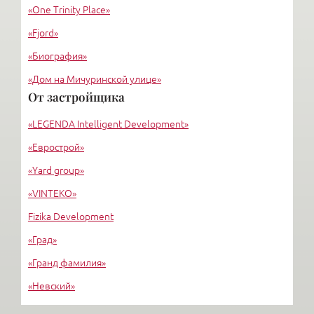
«One Trinity Place»
«Fjord»
«Биография»
«Дом на Мичуринской улице»
От застройщика
«Крестовский, 12»
«LEGENDA Intelligent Development»
«Ориенталь»
«Еврострой»
«Yard group»
«VINTEKO»
Fizika Development
«Град»
«Гранд фамилия»
«Невский»
«Стимул СКТ»