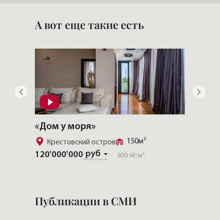
М-ИНДУСТРИЯ
А вот еще такие есть
«Дом у моря»
«CHEV
150м²
Крестовский остров
Золо
руб
120'000'000
Скачат
800 т₽
/м²
Публикации в СМИ