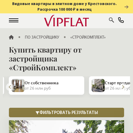
Видовые квартиры в элитном доме у Крестовского.
Рассрочка 100 000 ₽ в месяц
ГЛАВНАЯ
ПО ЗАСТРОЙЩИКУ
«СТРОЙКОМПЛЕКТ»
Купить квартиру от
застройщика
«СтройКомплект»
От собственника
Старт продаж
от 26 млн руб
от 26 млн руб