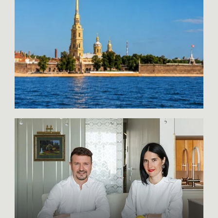
сделки сегодня проводится несложно:
приобретения объекта и получить
через Госуслуги можно удалённо
зеркальные гарантии от продавца, что
подписать агентский и предварительный
объект будет продан именно ему. В
договоры, а обеспечительный платёж
элитной недвижимости встречаются
оплатить онлайн.
абсолютно различные варианты — всё
индивидуально.