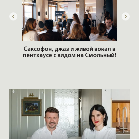
ОШИ.
Саксофон, джаз и живой вокал в
T
пентхаусе с видом на Смольный!
РО
Но