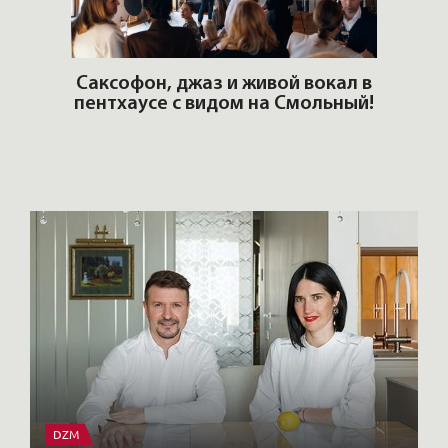
ОШИ.
Саксофон, джаз и живой вокал в
T
пентхаусе с видом на Смольный!
РО
Но
DZM