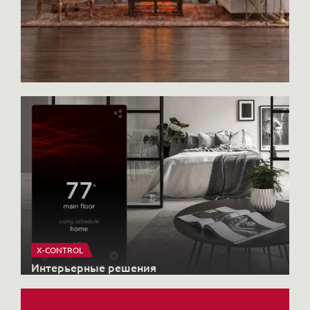
нюансов: нужно зайти и ощутить ауру,
посмотреть, как выглядит парадная, и
принять это или нет. Но сама механика
сделки сегодня проводится несложно:
через Госуслуги можно удалённо
подписать агентский и предварительный
договоры, а обеспечительный платёж
оплатить онлайн.
X-CONTROL
Интерьерные решения