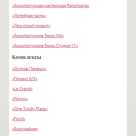
«Архитектурная мастерская Рапопорта»
«Литейная часть»
«Лео-строй проект»
«Архитектурное бюро М4»
«Архитектурное бюро Студия-17»
«Архитектурное бюро Liphart Architects»
Комплексы
«Григорьев и партнеры»
«Остров Первых»
«Вертикаль»
«Проект 6/3»
«Le Grand»
«Репин»
«One Trinity Place»
«Fjord»
«Биография»