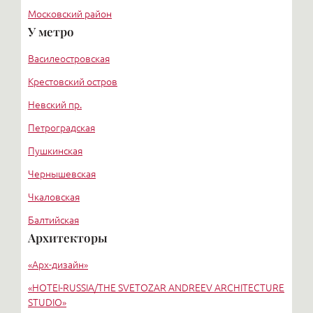
Московский район
У метро
Курортный район
Василеостровская
Крестовский остров
Невский пр.
Петроградская
Пушкинская
Чернышевская
Чкаловская
Балтийская
Архитекторы
Старая деревня
«Арх-дизайн»
Удельная
«HОTEI-RUSSIA/THE SVETOZAR ANDREEV ARCHITECTURE
STUDIO»