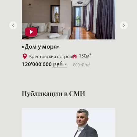
«Дом у моря»
«CHEV
150м²
Крестовский остров
Золо
руб
120'000'000
Скачат
800 т₽
/м²
Публикации в СМИ