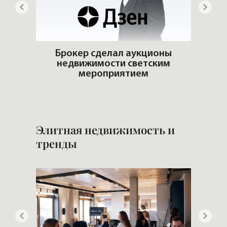
артир
Брокер сделал аукционы
еры и
недвижимости светским
И
мероприятием
и 
Элитная недвижимость и
тренды