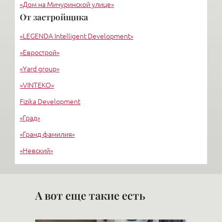
«Дом на Мичуринской улице»
От застройщика
«Крестовский, 12»
«LEGENDA Intelligent Development»
«Ориенталь»
«Еврострой»
«Yard group»
«VINTEKO»
Fizika Development
«Град»
«Гранд фамилия»
«Невский»
«Стимул СКТ»
М-ИНДУСТРИЯ
А вот еще такие есть