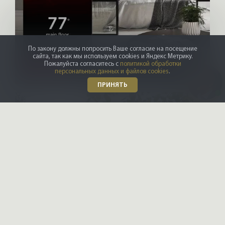
По закону должны попросить Ваше согласие на посещение
сайта, так как мы используем cookies и Яндекс Метрику.
Пожалуйста согласитесь с
политикой обработки
X-CONTROL
персональных данных и файлов cookies
.
Интерьерные решения
ПРИНЯТЬ
HONKANOVA
Даю
согласие на обработку
Загородные дома
персональных данных