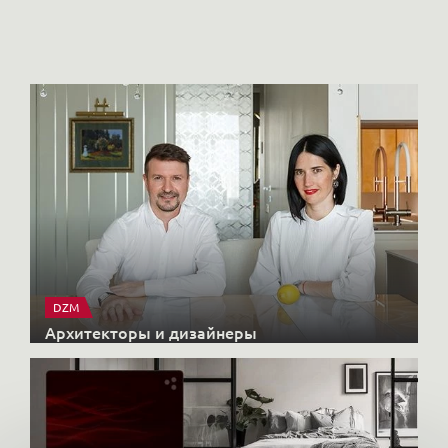
Новый журнал VIPFLAT №24
Пе
DZM
Архитекторы и дизайнеры