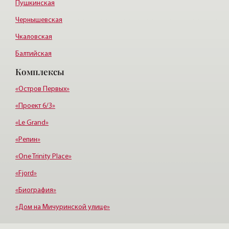
Пушкинская
Чернышевская
Чкаловская
Балтийская
Комплексы
Старая деревня
Удельная
«Остров Первых»
«Проект 6/3»
«Le Grand»
«Репин»
«One Trinity Place»
«Fjord»
«Биография»
«Дом на Мичуринской улице»
«Крестовский, 12»