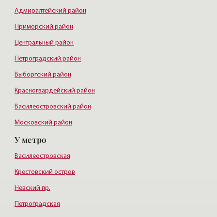
Адмиралтейский район
Приморский район
Центральный район
Петроградский район
Выборгский район
Красногвардейский район
Василеостровский район
Московский район
У метро
Курортный район
Василеостровская
Крестовский остров
Невский пр.
Петроградская