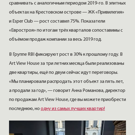
сравнивать с аналогичным периодом 2019-го. В элитных
объектах на Крестовском острове — ЖК «Привилегия»
и Esper Club — рост составил 75%. Показатели
«Евростроя» по итогам трёх кварталов сопоставимы с
объёмом продаж компании за весь 2019 год.
В Группе RBI фиксируют рост в 30% к прошлому году. В
Art View House за три летних месяца были реализованы
две квартиры, ещё по двум сейчас идут переговоры.
«Мы планировали распродать этот объект за пять лет,
а продали за год», — говорит Анна Романова, директор
по продажам Art View House, где вы можете приобрести
последнюю, но
одну из самых лучших квартир!