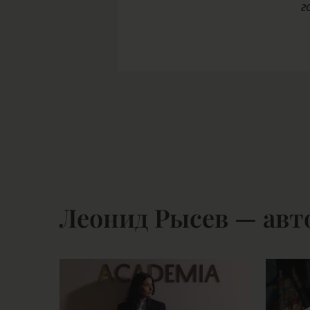
г
Леонид Рысев — авт