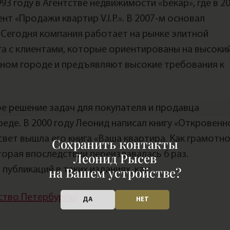
93 году в Агентстве недвижимости «Бекар», где в 2
нт «Продажи квартир V.I.P.». В 2007-м основал
 Сегодня компания работает на рынке элитной
а с клиентами, которые ориентированы на высоки
сном городе и предъявляют высокие требования к
е решение задач для покупателя и продавца
де. В 2000 году Леонид написал книгу «Откровенн
 свет вышла его книга «Ваша квартира. Как грамотн
Сохранить контакты
оторая впоследствии переиздавалась 6 раз.
Леонид Рысев
на Вашем устройстве?
публикаций в таких изданиях, как:
ство Петербурга»
ДА
НЕТ