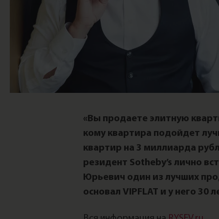
«Вы продаете элитную кварт
кому квартира подойдет луч
квартир на 3 миллиарда рубл
резидент Sotheby’s лично вс
Юрьевич один из лучших про
основал VIPFLAT и у него 30 л
Вся информация на
RYSEV.ru