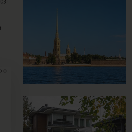
003-
й
о о
о