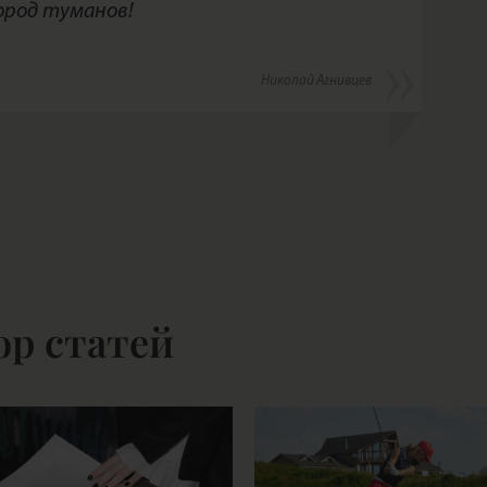
ород туманов!
Николай Агнивцев
ор статей