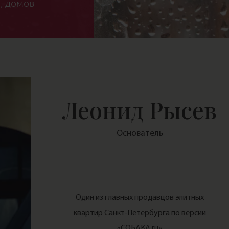
, домов
Леонид Рысев
Основатель
Один из главных продавцов элитных
квартир Санкт-Петербурга по версии
«СОБАКА.ru»