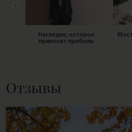
ного
Наследие, которое
Мост
альный
приносит прибыль
 №5
Отзывы