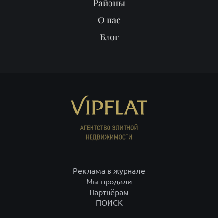
Реклама в журнале
Мы продали
Партнёрам
ПОИСК
ИП Рысев Леонид Юрьевич ИНН 781409416708 ОГРНИП
313784701400377
+7 812 332-09-32
С-Петербург,
+7 495 646-85-46
Москва,
8 800 555-75-06
по России,
info@vipflat.ru
Материалы не являются публичной офертой. Посещая сайт, вы
соглашаетесь, что сайт собирает данные cookie. При использовании