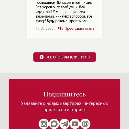
сле.
 все
.
Подпишитесь
отзыв
Узнавайте о новых квартирах, интересных
проектах и историях
Обзоры элитных домов
и квартир от Леонида
Нажимая на кнопку, Вы соглашаетесь c
политикой сайта
ЧИТАТЬ MAX
ЧИТАТЬ ТЕЛЕГРАМ