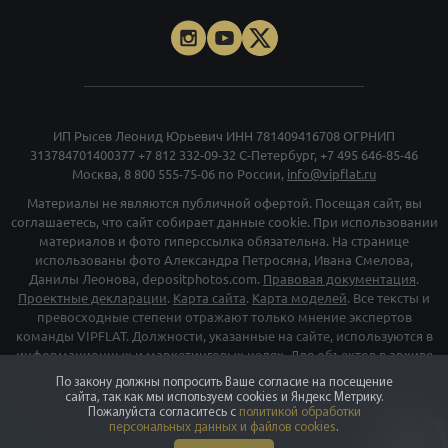
материалов и фото гиперссылка обязательна. На странице
использованы фото Александра Петросяна, Ивана Смелова,
Данилы Леонова, depositphotos.com.
Правовая документация
.
Проектные декларации
.
Карта сайта
.
Карта моделей
. Все тексты и
превосходные степени отражают только мнение экспертов
команды VIPFLAT. Должности, указанные на сайте, используются в
информационных и маркетинговых целях. Для объектов в архиве
указаны последние цены, которые были в рекламе. Организация
«Мета», и принадлежащие ей компании «Facebook» и «Instagram»,
признаны экстремискими и их деятельность запрещена на
территории РФ
©
vipflat.ru
2003-2026
По закону должны попросить Ваше согласие на посещение
сайта, так как мы используем cookies и Яндекс Метрику.
Пожалуйста согласитесь с
политикой обработки
персональных данных и файлов cookies
.