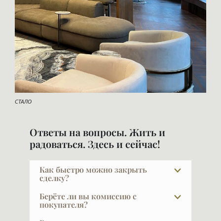
СТАЛО
Ответы на вопросы. Жить и
радоваться. Здесь и сейчас!
Как быстро можно закрыть
сделку?
Обычный срок сделки — около трёх
Берёте ли вы комиссию с
недель. Примерно неделю ведётся
покупателя?
согласование предварительного
При покупке в новых проектах — нет.