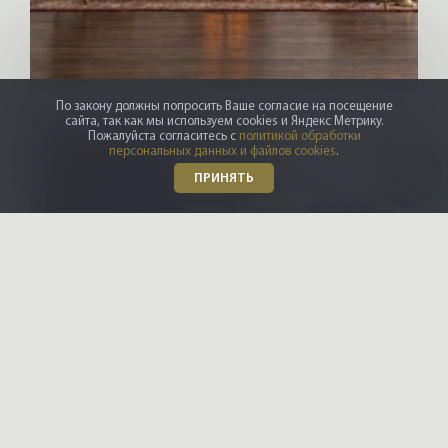
По закону должны попросить Ваше согласие на посещение
сайта, так как мы используем cookies и Яндекс Метрику.
Пожалуйста согласитесь с
политикой обработки
персональных данных и файлов cookies
.
ПРИНЯТЬ
X-CONTROL
Интерьерные решения
Даю
согласие на обработку
Подпишитесь
персональных данных