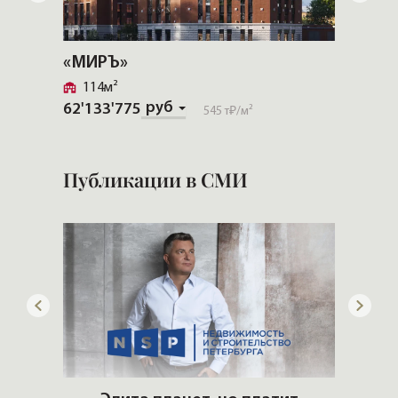
«МИРЪ»
«Русс
114м²
188м
руб
62'133'775
59'900
545 т₽
/м²
Публикации в СМИ