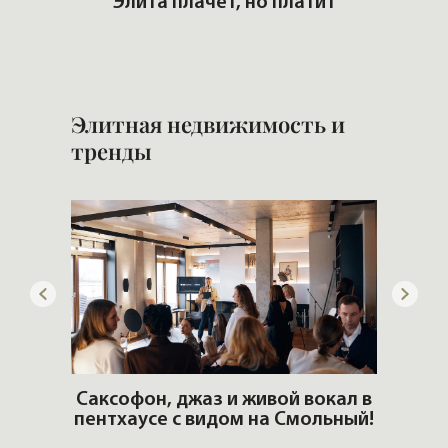
ем
Элита плачет, но платит
ром
Сам
Элитная недвижимость и
тренды
ОШИ.
Саксофон, джаз и живой вокал в
T
пентхаусе с видом на Смольный!
РО