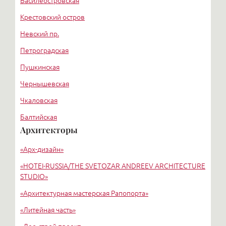
Василеостровская
Крестовский остров
Невский пр.
Петроградская
Пушкинская
Чернышевская
Чкаловская
Балтийская
Архитекторы
Старая деревня
«Арх-дизайн»
Удельная
«HОTEI-RUSSIA/THE SVETOZAR ANDREEV ARCHITECTURE
STUDIO»
«Архитектурная мастерская Рапопорта»
«Литейная часть»