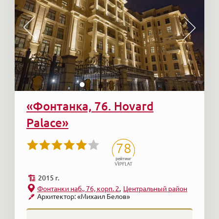
«Фонтанка, 76. Hovard
Palace»
78
2015 г.
Фонтанки наб., 76, корп. 2
Центральный район
Архитектор: «Михаил Белов»