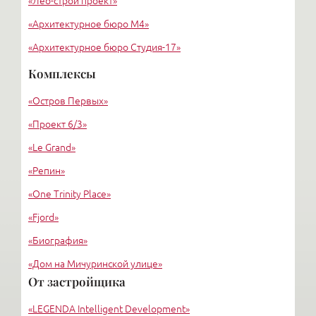
«Лео-строй проект»
«Архитектурное бюро М4»
«Архитектурное бюро Студия-17»
«Архитектурное бюро Liphart Architects»
Комплексы
«Григорьев и партнеры»
«Остров Первых»
«Вертикаль»
«Проект 6/3»
«Le Grand»
«Репин»
«One Trinity Place»
«Fjord»
«Биография»
«Дом на Мичуринской улице»
От застройщика
«Крестовский, 12»
«LEGENDA Intelligent Development»
«Ориенталь»