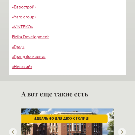
«Еврострой»
«Yard group»
«VINTEKO»
Fizika Development
«Град»
«Гранд фамилия»
«Невский»
«Стимул СКТ»
М-ИНДУСТРИЯ
А вот еще такие есть
ИДЕАЛЬНО ДЛЯ ДВУХ СТОЛИЦ!