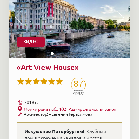
ВИДЕО
«Art View House»
87
2019 г.
Мойки реки наб., 102
Адмиралтейский район
Архитектор: «Евгений Герасимов»
Искушение Петербургом!
Клубный
дом в окружении каналов и мостов.