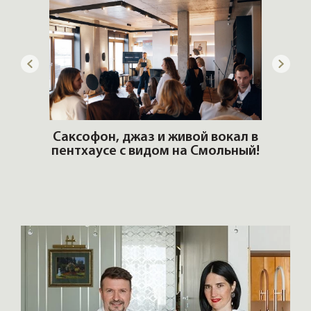
ОШИ.
Саксофон, джаз и живой вокал в
T
пентхаусе с видом на Смольный!
РО
Но