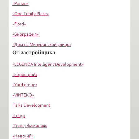
«Репин»
«One Trinity Place»
«Fjord»
«Биография»
«Дом на Мичуринской улице»
От застройщика
«Крестовский, 12»
«LEGENDA Intelligent Development»
«Ориенталь»
«Еврострой»
«Yard group»
«VINTEKO»
Fizika Development
«Град»
«Гранд фамилия»
«Невский»