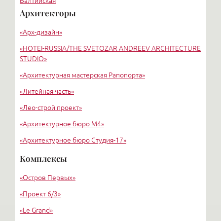
Балтийская
Архитекторы
Старая деревня
«Арх-дизайн»
Удельная
«HОTEI-RUSSIA/THE SVETOZAR ANDREEV ARCHITECTURE
STUDIO»
«Архитектурная мастерская Рапопорта»
«Литейная часть»
«Лео-строй проект»
«Архитектурное бюро М4»
«Архитектурное бюро Студия-17»
«Архитектурное бюро Liphart Architects»
Комплексы
«Григорьев и партнеры»
«Остров Первых»
«Вертикаль»
«Проект 6/3»
«Le Grand»