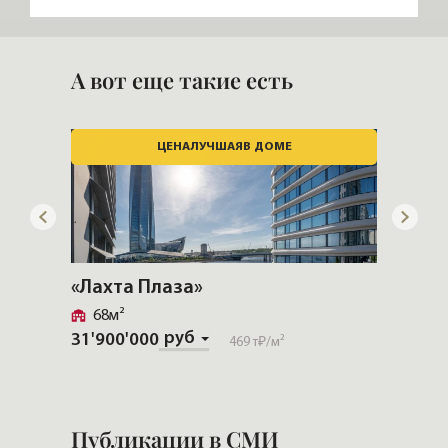
«Стимул СКТ»
М-ИНДУСТРИЯ
А вот еще такие есть
ЦЕНА
ЛУЧШАЯ
В ДОМЕ
«Лахта Плаза»
«Особ
68м²
У Та
руб
31'900'000
469 т₽
/м²
225'00
Публикации в СМИ