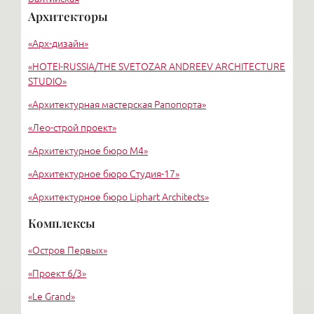
Архитекторы
Старая деревня
«Арх-дизайн»
Удельная
«HОTEI-RUSSIA/THE SVETOZAR ANDREEV ARCHITECTURE
STUDIO»
«Архитектурная мастерская Рапопорта»
«Лео-строй проект»
«Архитектурное бюро М4»
«Архитектурное бюро Студия-17»
«Архитектурное бюро Liphart Architects»
«Григорьев и партнеры»
Комплексы
«Вертикаль»
«Остров Первых»
«Проект 6/3»
«Le Grand»