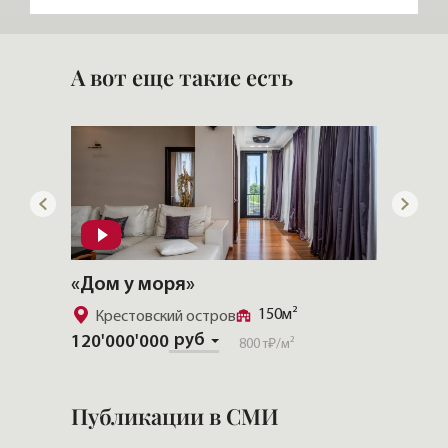
«Стимул СКТ»
М-ИНДУСТРИЯ
А вот еще такие есть
«Дом у моря»
«CHEV
150м²
Крестовский остров
Золо
руб
120'000'000
Скачат
800 т₽
/м²
Публикации в СМИ