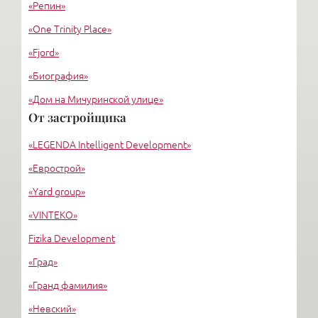
«Репин»
«One Trinity Place»
«Fjord»
«Биография»
«Дом на Мичуринской улице»
От застройщика
«Крестовский, 12»
«LEGENDA Intelligent Development»
«Ориенталь»
«Еврострой»
«Yard group»
«VINTEKO»
Fizika Development
«Град»
«Гранд фамилия»
«Невский»