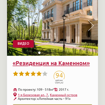
ВИДЕО
«Резиденция на Каменном»
94
По проекту: 109 - 518м²
2017 г.
1-я Березовая ал., 7
Каменный остров
Архитектор: «Литейная часть – 91»