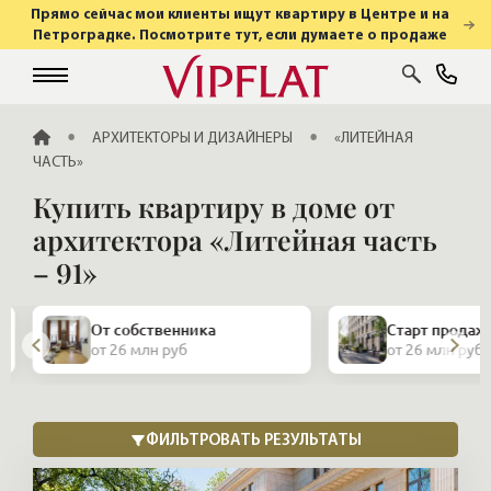
Прямо сейчас мои клиенты ищут квартиру в Центре и на
Петроградке. Посмотрите тут, если думаете о продаже
ГЛАВНАЯ
АРХИТЕКТОРЫ И ДИЗАЙНЕРЫ
«ЛИТЕЙНАЯ
ЧАСТЬ»
Купить квартиру в доме от
архитектора «Литейная часть
– 91»
От собственника
Старт продаж
от 26 млн руб
от 26 млн руб