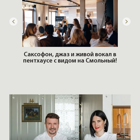
ОШИ.
Саксофон, джаз и живой вокал в
T
пентхаусе с видом на Смольный!
РО
Но