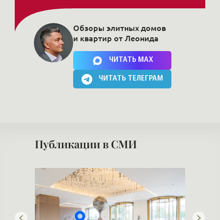
Публикации в СМИ
adio
Популярные тенденции на рынке
недвижимости
Ч
Элитная недвижимость и