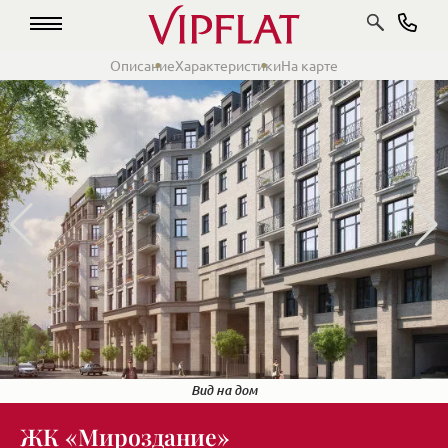
Описание
Характеристики
На карте
С высоты птичьего полета
Фасад дома
Холл
Внутренний двор
Вид на дом
ЖК «Мироздание»