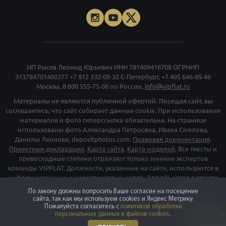
использованы фото Александра Петросяна, Ивана Смелова,
Данилы Леонова, depositphotos.com.
Правовая документация
.
Проектные декларации
.
Карта сайта
.
Карта моделей
. Все тексты и
превосходные степени отражают только мнение экспертов
команды VIPFLAT. Должности, указанные на сайте, используются в
информационных и маркетинговых целях. Для объектов в архиве
указаны последние цены, которые были в рекламе. Организация
«Мета», и принадлежащие ей компании «Facebook» и «Instagram»,
признаны экстремискими и их деятельность запрещена на
территории РФ
©
vipflat.ru
2003-2026
По закону должны попросить Ваше согласие на посещение
сайта, так как мы используем cookies и Яндекс Метрику.
Пожалуйста согласитесь с
политикой обработки
персональных данных и файлов cookies
.