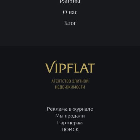
Реклама в журнале
Мы продали
Партнёрам
ПОИСК
ИП Рысев Леонид Юрьевич ИНН 781409416708 ОГРНИП
313784701400377
+7 812 332-09-32
С-Петербург,
+7 495 646-85-46
Москва,
8 800 555-75-06
по России,
info@vipflat.ru
Материалы не являются публичной офертой. Посещая сайт, вы
соглашаетесь, что сайт собирает данные cookie. При использовании
материалов и фото гиперссылка обязательна. На странице