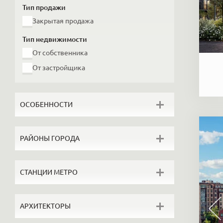
Тип продажи
Закрытая продажа
Тип недвижимости
От собственника
От застройщика
ОСОБЕННОСТИ
Без отделки
РАЙОНЫ ГОРОДА
С ремонтом
От собственника
Петровский остров
СТАНЦИИ МЕТРО
Видовые
Каменный остров
Лофты
У Таврического сада
Беговая
Пентхаусы
АРХИТЕКТОРЫ
Золотой треугольник
Чернышевская
Загородная
Крестовский остров