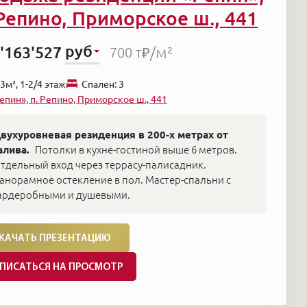
 Репино, Приморское ш., 441
руб
'163'527
/м²
700 т₽
3м², 1-2/4 этаж
Cпален: 3
епин», п. Репино, Приморское ш., 441
вухуровневая резиденция в 200-х метрах от
алива.
Потолки в кухне-гостиной выше 6 метров.
тдельный вход через террасу-палисадник.
анорамное остекление в пол. Мастер-спальни с
ардеробными и душевыми.
КАЧАТЬ ПРЕЗЕНТАЦИЮ
ПИСАТЬСЯ НА ПРОСМОТР