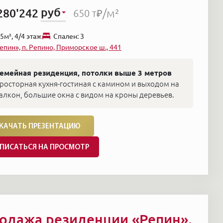
руб
280'242
/м²
650 т₽
5м², 4/4 этаж
Cпален: 3
епин», п. Репино, Приморское ш., 441
емейная резиденция, потолки выше 3 метров
росторная кухня-гостиная с камином и выходом на
алкон, большие окна с видом на кроны деревьев.
КАЧАТЬ ПРЕЗЕНТАЦИЮ
ПИСАТЬСЯ НА ПРОСМОТР
одажа резиденции «Репин»,