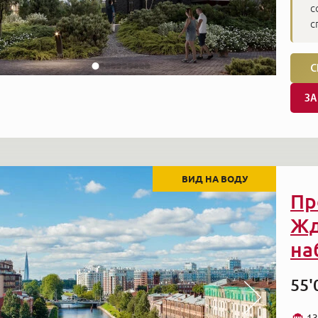
с
с
С
ЗА
ВИД НА ВОДУ
Пр
Жд
наб
55'
13