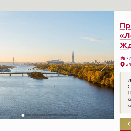
Пр
«Л
Жд
22
«Л
Л
С
Н
к
м
С