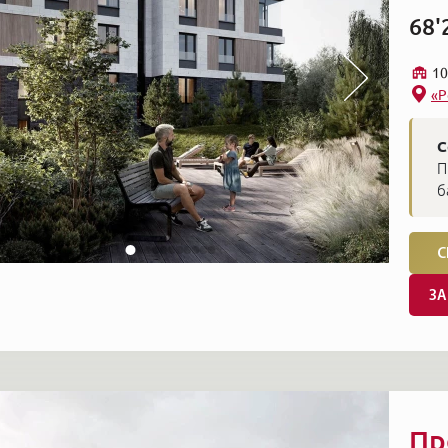
68'
10
«Р
С
П
б
С
ЗА
Пр