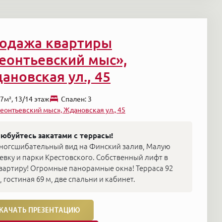
одажа квартиры
еонтьевский мыс»,
ановская ул., 45
7м², 13/14 этаж
Cпален: 3
еонтьевский мыс», Ждановская ул., 45
юбуйтесь закатами с террасы!
ногсшибательный вид на Финский залив, Малую
евку и парки Крестовского. Собственный лифт в
вартиру! Огромные панорамные окна! Терраса 92
, гостиная 69 м, две спальни и кабинет.
КАЧАТЬ ПРЕЗЕНТАЦИЮ