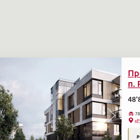
Пр
п.
48'
78
«Р
Р