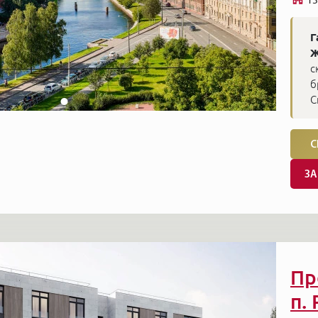
Г
Ж
с
б
С
С
ЗА
Пр
п.