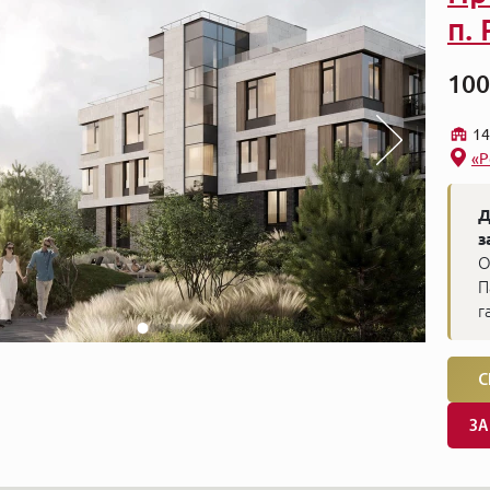
п.
100
14
«Р
Д
з
О
П
г
С
ЗА