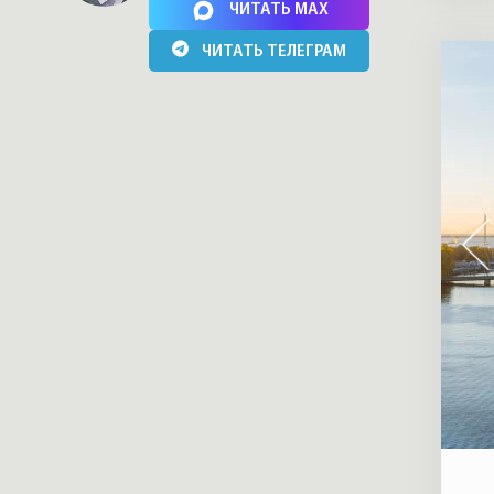
ЧИТАТЬ MAX
«Дом на Манежной площади»
ЧИТАТЬ ТЕЛЕГРАМ
«Каменноостровская коллекция, 62»
«Дом Монферран»
«Особняк Кушелева-Безбородко»
«Парадный Квартал»
«Крестовский, 4»
«Приоритет»
«Пятый элемент»
«Смольный проспект»
«Amo»
«NEVA RESIDENCE»
«Петровская доминанта»
«МИРЪ»
«Familia»