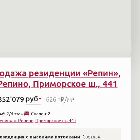
одажа резиденции «Репин»,
 Репино, Приморское ш., 441
руб
852'079
/м²
626 т₽
м², 2/4 этаж
Cпален: 2
епин», п. Репино, Приморское ш., 441
езиденция с высокими потолками
Светлая,