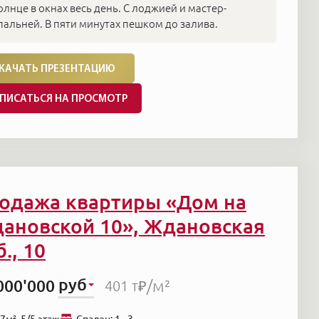
олнце в окнах весь день. С лоджией и мастер-
пальней. В пяти минутах пешком до залива.
КАЧАТЬ ПРЕЗЕНТАЦИЮ
ПИСАТЬСЯ НА ПРОСМОТР
одажа квартиры «Дом на
ановской 10», Ждановская
., 10
руб
000'000
/м²
401 т₽
7м², 5/5 этаж
Cпален: 1 - 3