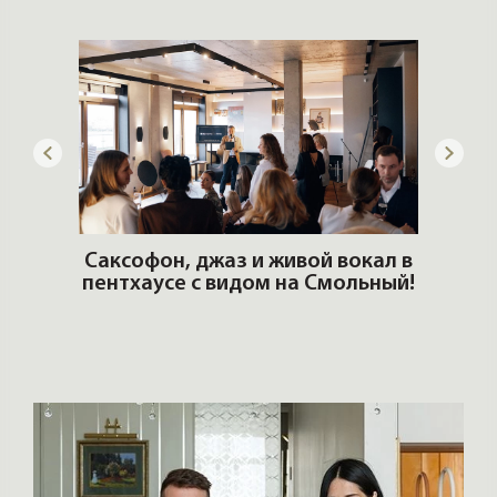
ОШИ.
Саксофон, джаз и живой вокал в
T
пентхаусе с видом на Смольный!
РО
Но