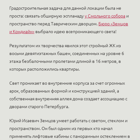
Градостроительная задача для данной локации была не
проста: связать обширную эспланаду
у Смольного собора
и
пространство перед Таврическим дворцом.
Бюро «Земцов
и Кондиайн»
выбрало идею всепроникающего света!
Результатом их творчества явился этот стройный ЖК из
восьми девятиэтажных башен, соединенных на уровне 6
этажа безбалочными пролетами длиной в 16 метров, в
которых расположились квартиры.
Свет проникает во внутренние корпуса за счет огромных
арок, образованных формой и конструкцией зданий, а
собственная внутренняя аллея дома создает ассоциацию с
дворами старого Петербурга.
Юрий Исаевич Земцов умеет работать с светом, стеклом и
пространством. Он был одним из первых кто начал
применять лифтовые кабины с панорамным остеклением в