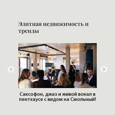
Элитная недвижимость и
тренды
ОШИ.
Саксофон, джаз и живой вокал в
T
пентхаусе с видом на Смольный!
РО
Но