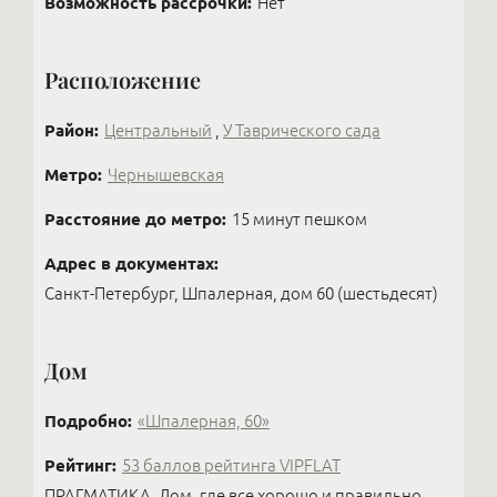
то на этом даже делает бизнес: покупает квартиру
Возможность рассрочки:
Нет
без ремонта, иногда делит её на две, делает
стильный ремонт и продаёт с прибылью —
Расположение
получая огромное наслаждение от созидания
вещей, которыми будут наслаждаться другие.
Район:
Центральный
,
У Таврического сада
Метро:
Чернышевская
Расстояние до метро:
15 минут пешком
Адрес в документах:
Санкт-Петербург, Шпалерная, дом 60 (шестьдесят)
Дом
Подробно:
«Шпалерная, 60»
Рейтинг:
53 баллов рейтинга VIPFLAT
ПРАГМАТИКА. Дом, где все хорошо и правильно.