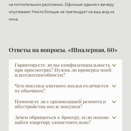
на почтительном расстоянии. Офисные здания к вечеру
опустевают. Никто больше не претендует на ваш вид из
окна.
Ответы на вопросы. «Шпалерная, 60»
Гарантируете ли вы конфиденциальность
при просмотрах? Нужна ли проверка моей
платежеспособности?
VIPFLAT 20 лет работает с VIP-клиентами. Они часто
Чем покупка элитного жилья отличается
закрыты и не публичны — мы понимаем, что такое
от обычного?
конфиденциальность, и мы её обеспечиваем.
У покупателя элитной недвижимости уже есть
Помогаете ли с организацией ремонта и
Исключение составляет ситуация, когда сам клиент
жильё — и не одно. Он не решает задачу «где жить»
обустройства после покупки?
хочет публично заявить о сделке, что тоже часто
— у него нет это боли. Он покупает действительно
Да, и это очень важный выбор — найти дизайнера и
бывает: это дополнительный PR.
Зачем обращаться к брокеру, если можно
то, что его вдохновит. Отсюда другая логика
строителя по рекомендации. Ремонт — большая
найти квартиру самостоятельно?
выбора — спокойная, без компромиссов и
Должны предупредить: часть объектов вы
проблема и сложная задача, поручать её стоит
Показательный факт: строительные компании