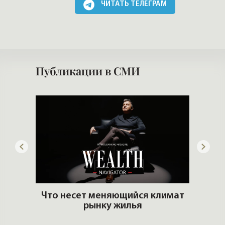
ЧИТАТЬ ТЕЛЕГРАМ
Публикации в СМИ
ем
Что несет меняющийся климат
ром
рынку жилья
Б
н