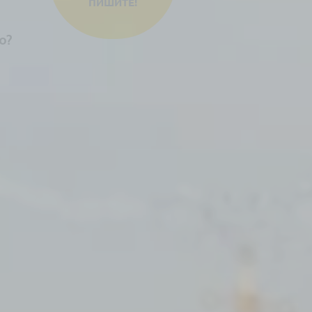
ПИШИТЕ!
ю?