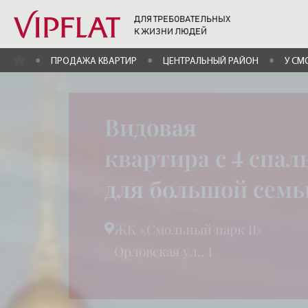
ДЛЯ ТРЕБОВАТЕЛЬНЫХ
К ЖИЗНИ ЛЮДЕЙ
ГЛАВНАЯ
ПРОДАЖА КВАРТИР
ЦЕНТРАЛЬНЫЙ РАЙОН
У СМ
Видовая
квартира с 4 спа
для большой сем
ЖК «Смольный парк II»
Орловская ул., 1