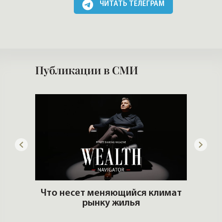
артир
Что несет меняющийся климат
еры и
рынку жилья
Кто 
Элитная недвижимость и
тренды