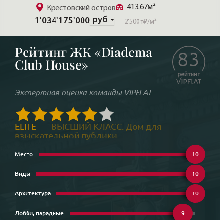
приобретения объекта и получить зеркальные
413.67м²
Крестовский остров
Крес
гарантии от продавца, что объект будет продан
руб
1'034'175'000
458'94
2'500 т₽
/м²
именно ему. В элитной недвижимости встречаются
абсолютно различные варианты — всё
индивидуально.
Рейтинг ЖК
«Diadema
83
Club House»
Экспертная оценка команды VIPFLAT
ELITE
—
ВЫСШИЙ КЛАСС. Дом для
взыскательной публики.
Место
10
Виды
10
Архитектура
10
Лобби, парадные
9