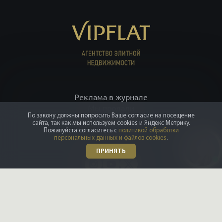
Партнёрам
ПОИСК
ИП Рысев Леонид Юрьевич ИНН 781409416708 ОГРНИП
313784701400377
+7 812 332-09-32
С-Петербург,
+7 495 646-85-46
Москва,
8 800 555-75-06
по России,
info@vipflat.ru
По закону должны попросить Ваше согласие на посещение
сайта, так как мы используем cookies и Яндекс Метрику.
Материалы не являются публичной офертой. Посещая сайт, вы
Пожалуйста согласитесь с
политикой обработки
соглашаетесь, что сайт собирает данные cookie. При использовании
персональных данных и файлов cookies
.
материалов и фото гиперссылка обязательна. На странице
ПРИНЯТЬ
использованы фото Александра Петросяна, Ивана Смелова,
Данилы Леонова, depositphotos.com.
Правовая документация
.
Проектные декларации
.
Карта сайта
.
Карта моделей
. Все тексты и
превосходные степени отражают только мнение экспертов
команды VIPFLAT. Должности, указанные на сайте, используются в
информационных и маркетинговых целях. Для объектов в архиве
указаны последние цены, которые были в рекламе. Организация
«Мета», и принадлежащие ей компании «Facebook» и «Instagram»,