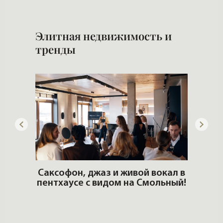
ОШИ.
Саксофон, джаз и живой вокал в
T
пентхаусе с видом на Смольный!
РО
Но