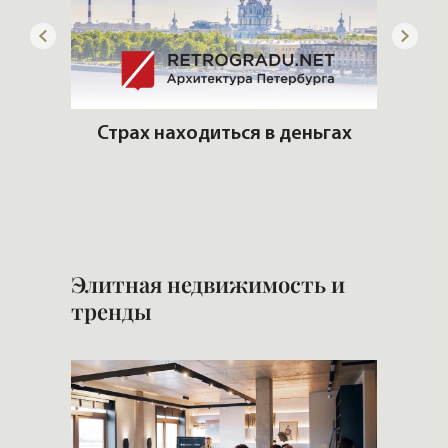
ую
Страх находиться в деньгах
ть?
Б
н
Элитная недвижимость и
тренды