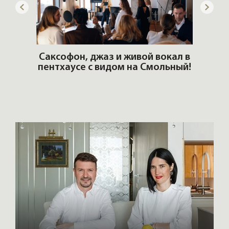
ОШИ.
Саксофон, джаз и живой вокал в
T
пентхаусе с видом на Смольный!
РО
Но