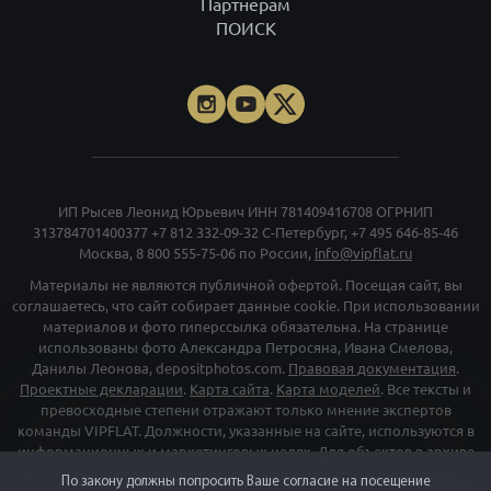
Партнёрам
ПОИСК
ИП Рысев Леонид Юрьевич ИНН 781409416708 ОГРНИП
313784701400377
+7 812 332-09-32
С-Петербург,
+7 495 646-85-46
Москва,
8 800 555-75-06
по России,
info@vipflat.ru
Материалы не являются публичной офертой. Посещая сайт, вы
соглашаетесь, что сайт собирает данные cookie. При использовании
материалов и фото гиперссылка обязательна. На странице
использованы фото Александра Петросяна, Ивана Смелова,
Данилы Леонова, depositphotos.com.
Правовая документация
.
Проектные декларации
.
Карта сайта
.
Карта моделей
. Все тексты и
превосходные степени отражают только мнение экспертов
команды VIPFLAT. Должности, указанные на сайте, используются в
информационных и маркетинговых целях. Для объектов в архиве
указаны последние цены, которые были в рекламе. Организация
По закону должны попросить Ваше согласие на посещение