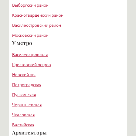
Выборгский район
Красногвардейский район
Василеостровский район
Московский район
У метро
Курортный район
Василеостровская
Крестовский остров
Невский пр.
Петроградская
Пушкинская
Чернышевская
Чкаловская
Балтийская
Архитекторы
Старая деревня