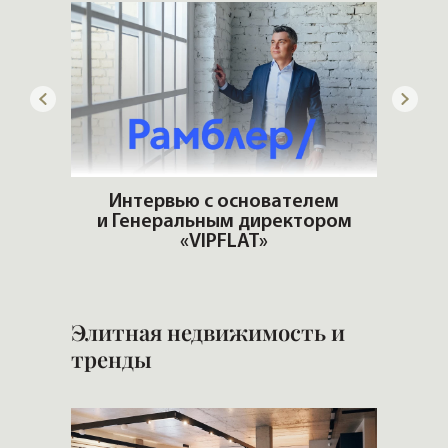
ую
Интервью с основателем
ть?
и Генеральным директором
Попул
«VIPFLAT»
Элитная недвижимость и
тренды