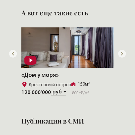
М-ИНДУСТРИЯ
А вот еще такие есть
«Дом у моря»
«CHEV
150м²
Крестовский остров
Золо
руб
120'000'000
Скачат
800 т₽
/м²
Публикации в СМИ