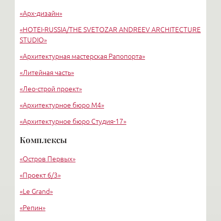
«Арх-дизайн»
Удельная
«HОTEI-RUSSIA/THE SVETOZAR ANDREEV ARCHITECTURE
STUDIO»
«Архитектурная мастерская Рапопорта»
«Литейная часть»
«Лео-строй проект»
«Архитектурное бюро М4»
«Архитектурное бюро Студия-17»
«Архитектурное бюро Liphart Architects»
Комплексы
«Григорьев и партнеры»
«Остров Первых»
«Вертикаль»
«Проект 6/3»
«Le Grand»
«Репин»