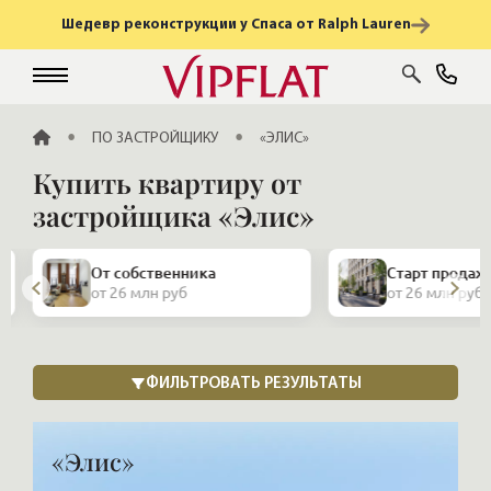
Шедевр реконструкции у Спаса от Ralph Lauren
ГЛАВНАЯ
ПО ЗАСТРОЙЩИКУ
«ЭЛИС»
Купить квартиру от
застройщика «Элис»
От собственника
Старт продаж
от 26 млн руб
от 26 млн руб
«Элис»