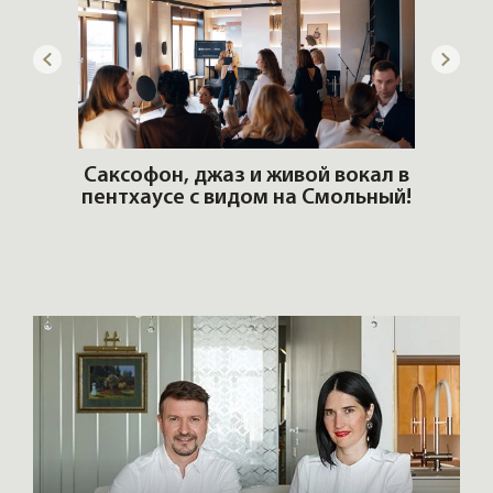
ОШИ.
Саксофон, джаз и живой вокал в
T
пентхаусе с видом на Смольный!
РО
Но