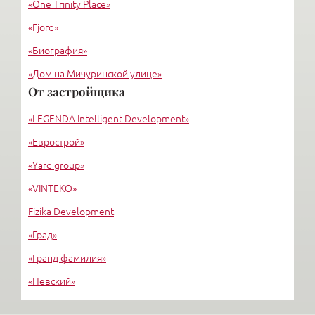
«One Trinity Place»
«Fjord»
«Биография»
«Дом на Мичуринской улице»
От застройщика
«Крестовский, 12»
«LEGENDA Intelligent Development»
«Ориенталь»
«Еврострой»
«Yard group»
«VINTEKO»
Fizika Development
«Град»
«Гранд фамилия»
«Невский»
«Стимул СКТ»