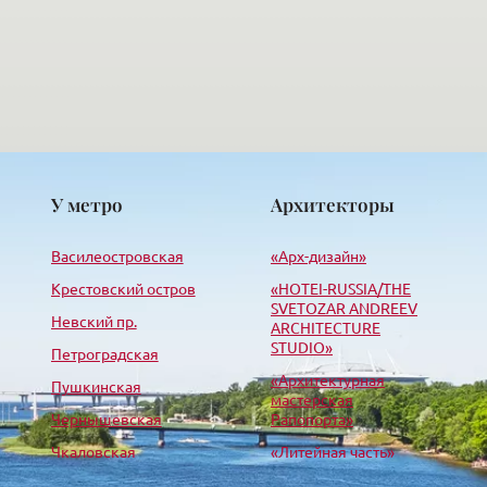
У метро
Архитекторы
Василеостровская
«Арх-дизайн»
Крестовский остров
«HОTEI-RUSSIA/THE
SVETOZAR ANDREEV
Невский пр.
ARCHITECTURE
STUDIO»
Петроградская
«Архитектурная
Пушкинская
мастерская
Чернышевская
Рапопорта»
Чкаловская
«Литейная часть»
Балтийская
«Лео-строй проект»