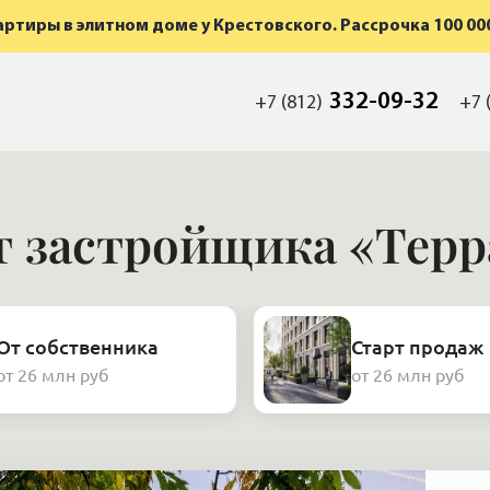
ртиры в элитном доме у Крестовского. Рассрочка 100 000
332-09-32
+7 (812)
+7 
т застройщика «Терр
От собственника
Старт продаж
от 26 млн руб
от 26 млн руб