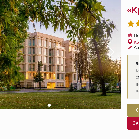
«К
По
Кр
Ар
З
К
с
п
н
С
ЗА