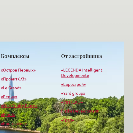
Комплексы
От застройщика
«Остров Первых»
«LEGENDA Intelligent
Development»
«Проект 6/3»
«Еврострой»
«Le Grand»
«Yard group»
«Репин»
«VINTEKO»
«One Trinity Place»
Fizika Development
«Fjord»
«Град»
«Биография»
«Гранд фамилия»
«Дом на Мичуринской