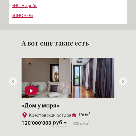
«ИСТ-Строй»
«ПИОНЕР»
«Техностром-строительство»
«Петербургская Строительная Компания»
А вот еще такие есть
«Дом у моря»
«CHEV
150м²
Крестовский остров
Золо
руб
120'000'000
Скачат
800 т₽
/м²