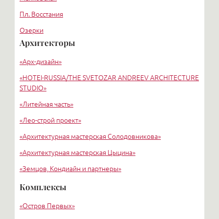
Пл. Восстания
Озерки
Архитекторы
Парк Победы
«Арх-дизайн»
Беговая
«HОTEI-RUSSIA/THE SVETOZAR ANDREEV ARCHITECTURE
STUDIO»
«Литейная часть»
«Лео-строй проект»
«Архитектурная мастерская Солодовникова»
«Архитектурная мастерская Цыцина»
«Земцов, Кондиайн и партнеры»
«Никольская С. В.»
Комплексы
АМ Цехомского В.В.
«Остров Первых»