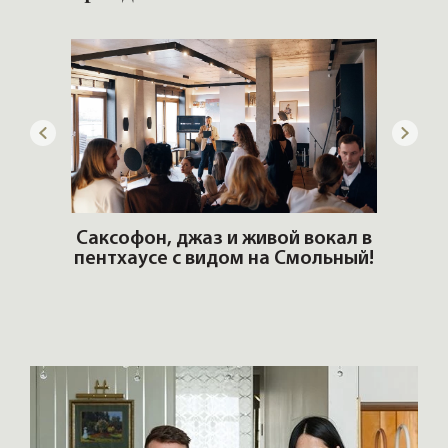
ОШИ.
Саксофон, джаз и живой вокал в
T
пентхаусе с видом на Смольный!
РО
Но