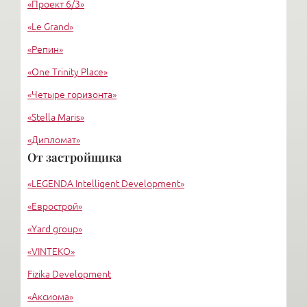
«Проект 6/3»
«Le Grand»
«Репин»
«One Trinity Place»
«Четыре горизонта»
«Stella Maris»
«Дипломат»
От застройщика
«Евросиб»
«LEGENDA Intelligent Development»
«МОНФЕРРАН»
«Еврострой»
«Yard group»
«VINTEKO»
Fizika Development
«Аксиома»