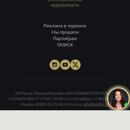
Реклама в журнале
Мы продали
Партнёрам
ПОИСК
ИП Рысев Леонид Юрьевич ИНН 781409416708 ОГРНИП
313784701400377
+7 812 332-09-32
С-Петербург,
+7 495 646-85-46
Москва,
8 800 555-75-06
по России,
info@vipflat.ru
Материалы не являются публичной офертой. Посещая сайт, вы
соглашаетесь, что сайт собирает данные cookie. При использовании
материалов и фото гиперссылка обязательна. На странице
использованы фото Александра Петросяна, Ивана Смелова,