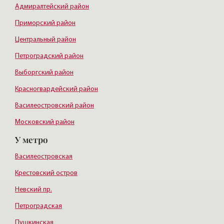
Адмиралтейский район
Приморский район
Центральный район
Петроградский район
Выборгский район
Красногвардейский район
Василеостровский район
Московский район
У метро
Курортный район
Василеостровская
Крестовский остров
Невский пр.
Петроградская
Пушкинская