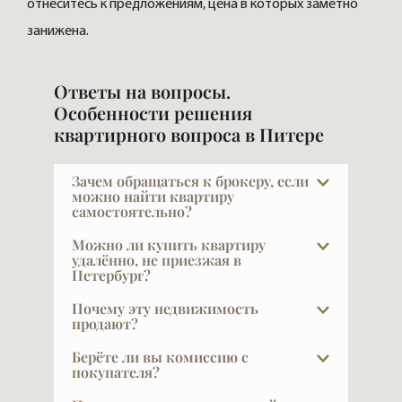
отнеситесь к предложениям, цена в которых заметно
занижена.
Ответы на вопросы.
Особенности решения
квартирного вопроса в Питере
Зачем обращаться к брокеру, если
можно найти квартиру
самостоятельно?
Показательный факт: строительные
Можно ли купить квартиру
компании продают через брокеров 50–
удалённо, не приезжая в
Петербург?
75% квартир. Мы сами не всегда
понимаем, почему так много, — но
Да, мы регулярно работаем с
Почему эту недвижимость
причина та же, с которой сталкивается
покупателями из разных городов. И
продают?
любой покупатель: на него несется
Москвы и Челябинска, Воркуты, Саха-
Причины абсолютно разные: изменилась
Берёте ли вы комиссию с
огромное количество предложений и
Якутии, Краснодара…. Организуем
семья, квартира стала большой или
покупателя?
слов, нужно самому понять, что
видеопоказы, готовим подробную
маленькой, кто-то переезжает в другой
действительно ценно, что подходит вам,
При покупке в новых проектах — нет.
презентацию и сопровождаем сделку