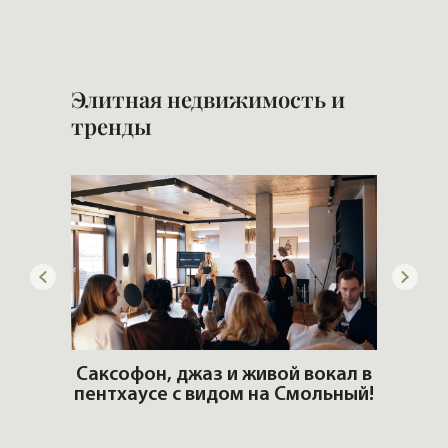
Элитная недвижимость и
тренды
ОШИ.
Саксофон, джаз и живой вокал в
T
пентхаусе с видом на Смольный!
РО
Но