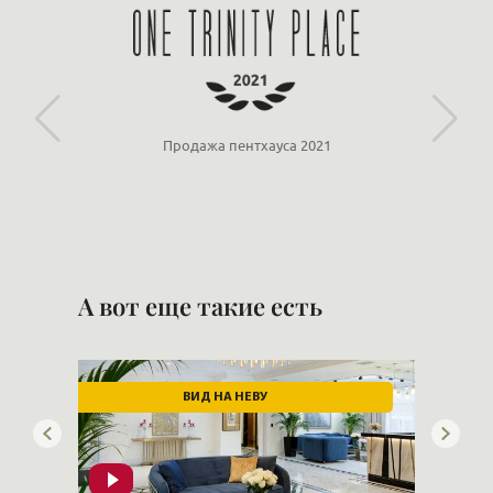
«Ориенталь»
Продажа пентхауса 2021
А вот еще такие есть
ВИД НА НЕВУ
СК