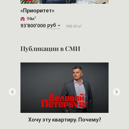
«Приоритет»
«Моис
94м²
88м²
руб
93'800'000
59'602
998 т₽
/м²
Публикации в СМИ
артир
Хочу эту квартиру. Почему?
еры и
Кто 