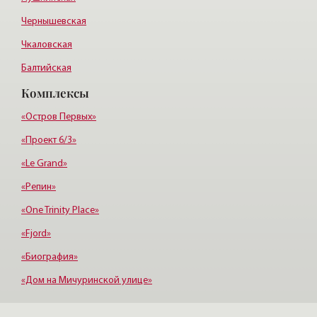
Чернышевская
Чкаловская
Балтийская
Комплексы
Старая деревня
Удельная
«Остров Первых»
«Проект 6/3»
«Le Grand»
«Репин»
«One Trinity Place»
«Fjord»
«Биография»
«Дом на Мичуринской улице»
«Крестовский, 12»