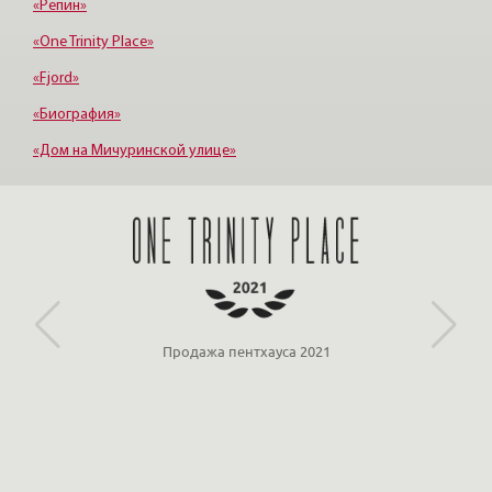
«Репин»
«One Trinity Place»
«Fjord»
«Биография»
«Дом на Мичуринской улице»
«Крестовский, 12»
«Ориенталь»
Продажа пентхауса 2021