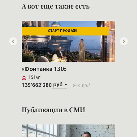
А вот еще такие есть
СТАРТ ПРОДАЖ!
«Фонтанка 130»
«Прио
151м²
133м
руб
135'662'280
192'12
898 т₽
/м²
Публикации в СМИ