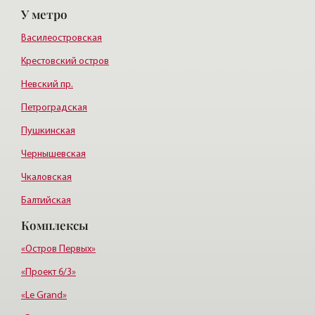
У метро
Курортный район
Василеостровская
Крестовский остров
Невский пр.
Петроградская
Пушкинская
Чернышевская
Чкаловская
Балтийская
Комплексы
Старая деревня
Удельная
«Остров Первых»
«Проект 6/3»
«Le Grand»