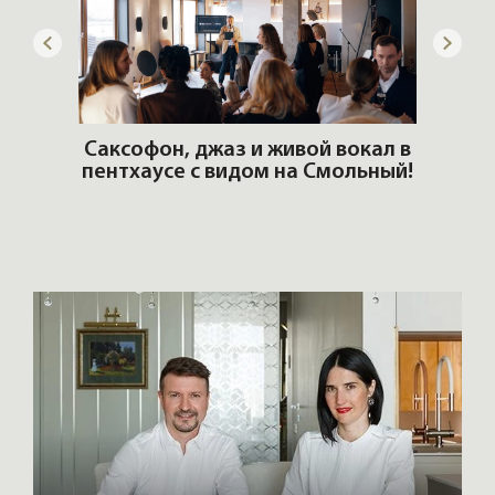
ОШИ.
Саксофон, джаз и живой вокал в
T
пентхаусе с видом на Смольный!
РО
Но