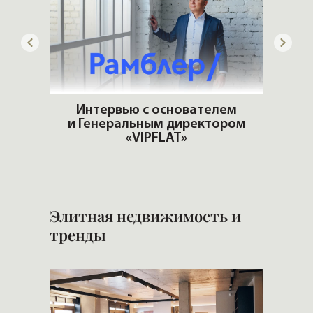
ит
Интервью с основателем
и Генеральным директором
Б
«VIPFLAT»
н
Элитная недвижимость и
тренды