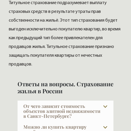
Титульное страхование подразумевает выплату
страховых средств в результате утраты прав
собственности на жильё. Этот тип страхования будет
выгоден исключительно покупателю квартир, во время
как предыдущий тип более привлекателен для
продавцов жилья. Титульное страхование признано
защищать покупателя квартиры от нечестных
продавцов.
Ответы на вопросы. Страхование
жилья в России
От чего зависит стоимость
объектов элитной недвижимости
в Санкт-Петербурге?
Как известно, главное — место, место и
Можно ли купить квартиру
ещё раз место. Дорогих мест немного,