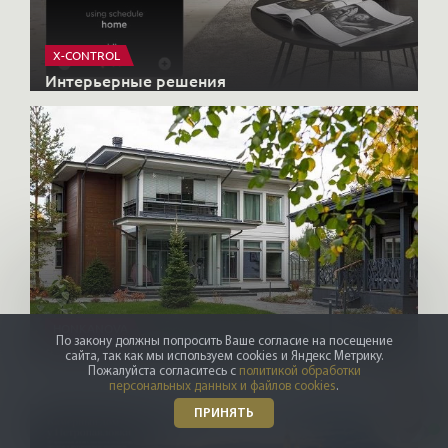
X-CONTROL
Интерьерные решения
HONKANOVA
По закону должны попросить Ваше согласие на посещение
Загородные дома
сайта, так как мы используем cookies и Яндекс Метрику.
Пожалуйста согласитесь с
политикой обработки
персональных данных и файлов cookies
.
ПРИНЯТЬ