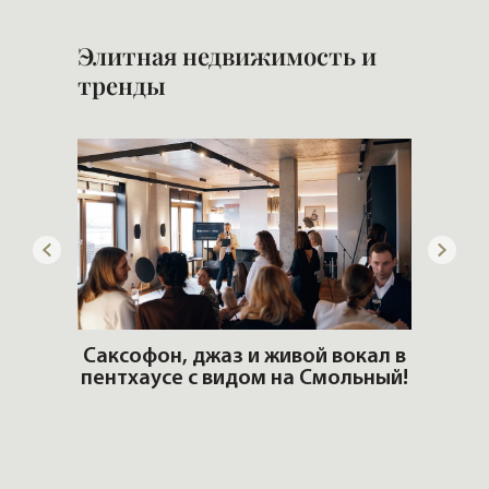
Элитная недвижимость и
тренды
окал в
льный!
РОСКОШЬ ЛЮБИТ ТИШИНУ.
Новый журнал VIPFLAT №24
Пе