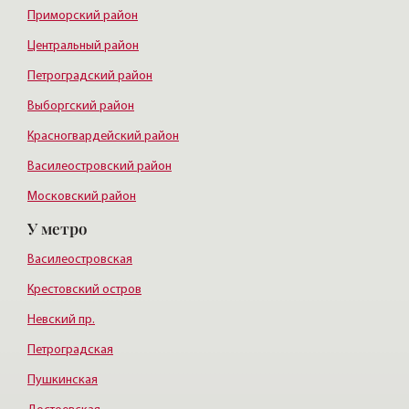
Приморский район
Центральный район
Петроградский район
Выборгский район
Красногвардейский район
Василеостровский район
Московский район
У метро
Курортный район
Василеостровская
Крестовский остров
Невский пр.
Петроградская
Пушкинская