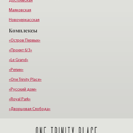
Достоевская
Маяковская
Новочеркасская
Комплексы
Озерки
Адмиралтейская
«Остров Первых»
«Проект 6/3»
«Le Grand»
«Репин»
«One Trinity Place»
«Русский дом»
«Royal Park»
«Дворцовая Слобода»
«Дом у Ратуши»
«Монплезир»