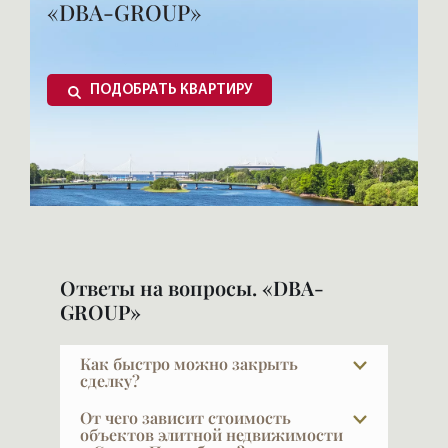
«DBA-GROUP»
ПОДОБРАТЬ КВАРТИРУ
Ответы на вопросы. «DBA-
GROUP»
Как быстро можно закрыть
сделку?
Обычный срок сделки — около трёх
От чего зависит стоимость
недель. Примерно неделю ведётся
объектов элитной недвижимости