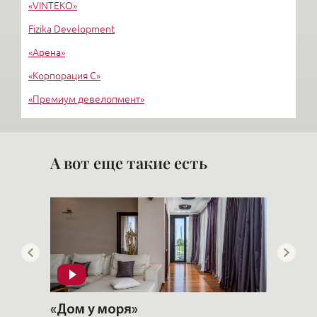
«VINTEKO»
Fizika Development
«Арена»
«Корпорация С»
«Премиум девелопмент»
«Трест №3»
«РГС Недвижимость»
А вот еще такие есть
«Дом у моря»
«CHEV