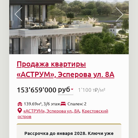
Продажа квартиры
«АСТРУМ», Эсперова ул. 8А
руб
153'659'000
1'100 т₽
/м²
139.69м², 3/6 этаж
Cпален: 2
«АСТРУМ», Эсперова ул., 8А
Крестовский
остров
Рассрочка до января 2028. Ключи уже