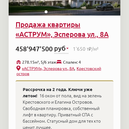
Продажа квартиры
«АСТРУМ», Эсперова ул., 8А
руб
458'947'500
1'650 т₽
/м²
278.15м², 5/6 этаж
Cпален: 4
«АСТРУМ», Эсперова ул., 8А
Крестовский
остров
Рассрочка на 2 года. Ключи уже
летом!
16 окон от пола, вид на зелень
Крестовского и Елагина Островов.
Свободная планировка, собственный
лифт в квартиру. Приватный СПА с
бассейном. Статусный дом для тех кто
ценит лучшее.