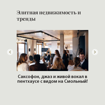
Элитная недвижимость и
тренды
ОШИ.
Саксофон, джаз и живой вокал в
T
пентхаусе с видом на Смольный!
РО
Но