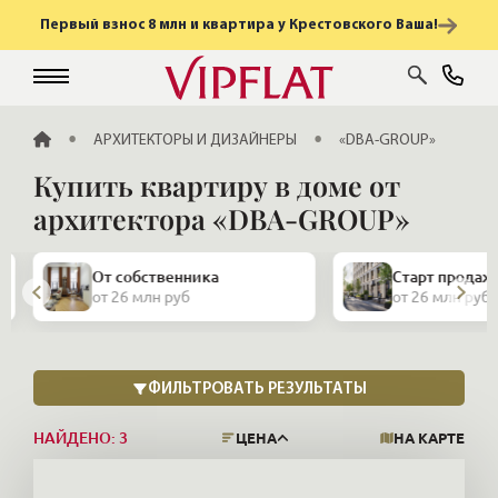
Первый взнос 8 млн и квартира у Крестовского Ваша!
ГЛАВНАЯ
АРХИТЕКТОРЫ И ДИЗАЙНЕРЫ
«DBA-GROUP»
Купить квартиру в доме от
архитектора «DBA-GROUP»
От собственника
Старт продаж
от 26 млн руб
от 26 млн руб
НАЙДЕНО:
3
ЦЕНА
НА КАРТЕ