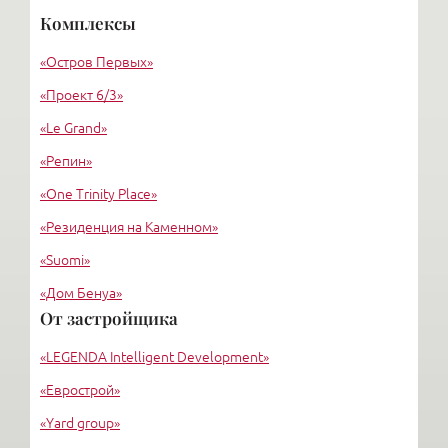
«Красовский А.Ф.»
Комплексы
«Горбунов В. В., Фёдоров Е. Б.»
«Остров Первых»
Архитектурное бюро «УРБИС-СПБ»
«Проект 6/3»
«Le Grand»
«Репин»
«One Trinity Place»
«Резиденция на Каменном»
«Suomi»
«Дом Бенуа»
От застройщика
«Каменноостровский»
«LEGENDA Intelligent Development»
«Морской фасад»
«Еврострой»
«Yard group»