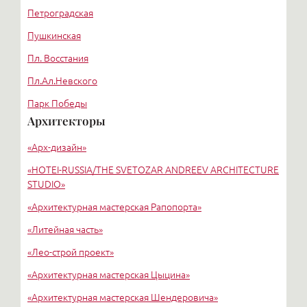
Петроградская
Пушкинская
Пл. Восстания
Пл.Ал.Невского
Парк Победы
Архитекторы
Пионерская
«Арх-дизайн»
Третьяковская
«HОTEI-RUSSIA/THE SVETOZAR ANDREEV ARCHITECTURE
STUDIO»
«Архитектурная мастерская Рапопорта»
«Литейная часть»
«Лео-строй проект»
«Архитектурная мастерская Цыцина»
«Архитектурная мастерская Шендеровича»