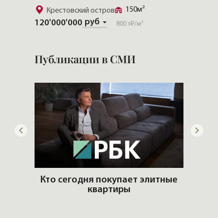
150м²
Крестовский остров
Золо
руб
120'000'000
Скачат
800 т₽
/м²
Публикации в СМИ
 рынке
Кто сегодня покупает элитные
квартиры
Стр