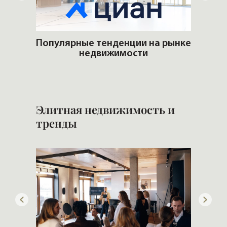
енции на рынке
мости
Кто сегодня покупает элитны
квартиры
Элитная недвижимость и
тренды