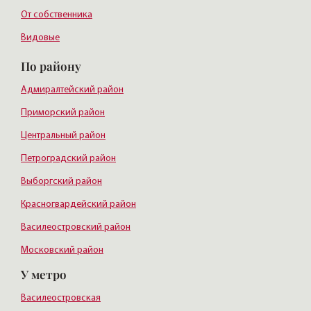
От собственника
Видовые
По району
Адмиралтейский район
Приморский район
Центральный район
Петроградский район
Выборгский район
Красногвардейский район
Василеостровский район
Московский район
У метро
Курортный район
Василеостровская