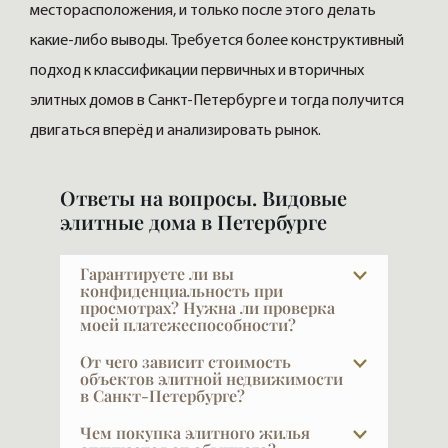
месторасположения, и только после этого делать
какие-либо выводы. Требуется более конструктивный
подход к классификации первичных и вторичных
элитных домов в Санкт-Петербурге и тогда получится
двигаться вперёд и анализировать рынок.
Ответы на вопросы. Видовые
элитные дома в Петербурге
Гарантируете ли вы
конфиденциальность при
просмотрах? Нужна ли проверка
моей платежеспособности?
VIPFLAT 20 лет работает с VIP-клиентами.
От чего зависит стоимость
Они часто закрыты и не публичны — мы
объектов элитной недвижимости
в Санкт-Петербурге?
понимаем, что такое
конфиденциальность, и мы её
Как известно, главное — место, место и
Чем покупка элитного жилья
обеспечиваем. Исключение составляет
ещё раз место. Дорогих мест немного,