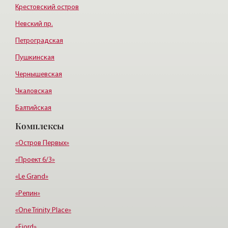
Крестовский остров
Невский пр.
Петроградская
Пушкинская
Чернышевская
Чкаловская
Балтийская
Комплексы
Старая деревня
Удельная
«Остров Первых»
«Проект 6/3»
«Le Grand»
«Репин»
«One Trinity Place»
«Fjord»