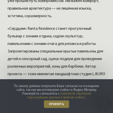
уже прошли путь компромиссов. Им важен комфорт,
правильная архитектура — не лишённая изыска,
эстетика, соразмерность.
«Сердцем» Ranta Residence станет прогулочный
бульвар с зонами отдыха, садом скульптур,
павильонами с зонами очага для релакса и работы.
Запроектированы специальные крытые павильоны для
детей и сенсорный сад, сцена-подиум для проведения
различных мероприятий, зоны для барбекю. Автор
проекта — тоже именитая ландшафтная студия L.BURO
Петра Лари.
По закону должны попросить Ваше согласие на посещение
сайта, так как мы используем cookies и Яндекс Метрику.
Пожалуйста согласитесь с
политикой обработки
Прогулочная арт-тропа выйдет за пределы территории
персональных данных и файлов cookies
.
комплекса и превратится в несколько эко-троп в
ПРИНЯТЬ
близлежащих лесах.