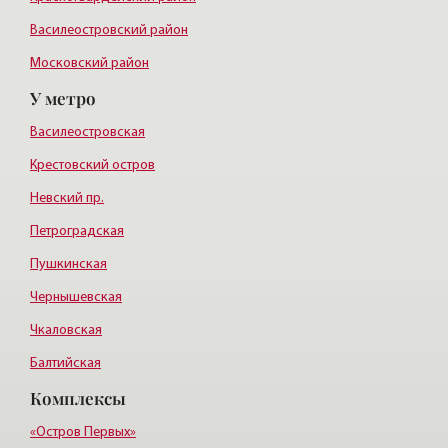
Василеостровский район
Московский район
У метро
Курортный район
Василеостровская
Крестовский остров
Невский пр.
Петроградская
Пушкинская
Чернышевская
Чкаловская
Балтийская
Комплексы
Старая деревня
Удельная
«Остров Первых»