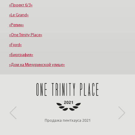
«Проект 6/3»
«Le Grand»
«Репин»
«One Trinity Place»
«Fjord»
«Биография»
«Дом на Мичуринской улице»
«Крестовский, 12»
«Ориенталь»
Партнёр ООО «ЛСР»