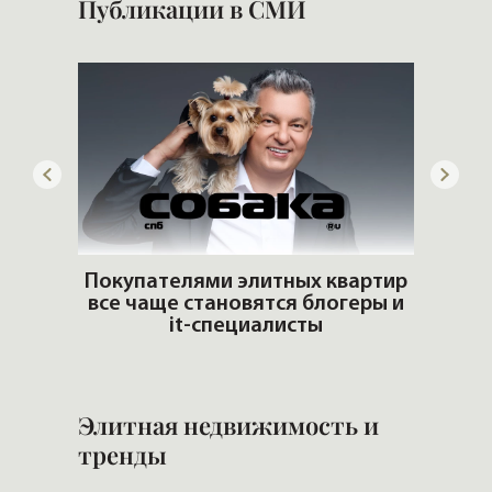
Публикации в СМИ
артир
еры и
Элита плачет, но платит
Сло
Элитная недвижимость и
тренды