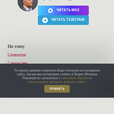
Нажимая на кнопку, Вы соглашаетесь c
политикой сайта
ЧИТАТЬ MAX
ЧИТАТЬ ТЕЛЕГРАМ
По типу
С ремонтом
С террасами
По закону должны попросить Ваше согласие на посещение
Квартиры и апартаменты бизнес-класса
сайта, так как мы используем cookies и Яндекс Метрику.
Пожалуйста согласитесь с
политикой обработки
От собственника
персональных данных и файлов cookies
.
Видовые
ПРИНЯТЬ
По району
Адмиралтейский район