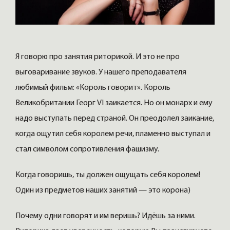
Я говорю про занятия риторикой. И это не про
выговаривание звуков. У нашего преподавателя
любимый фильм: «Король говорит». Король
Великобритании Георг VI заикается. Но он монарх и ему
надо выступать перед страной. Он преодолел заикание,
когда ощутил себя королем речи, пламенно выступал и
стал символом сопротивления фашизму.
Когда говоришь, ты должен ощущать себя королем!
Один из предметов наших занятий — это корона)
Почему одни говорят и им веришь? Идёшь за ними.