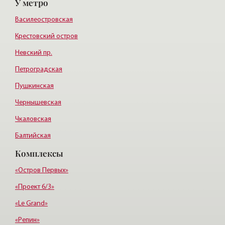
У метро
Курортный район
Василеостровская
Крестовский остров
Невский пр.
Петроградская
Пушкинская
Чернышевская
Чкаловская
Балтийская
Комплексы
Старая деревня
Удельная
«Остров Первых»
«Проект 6/3»
«Le Grand»
«Репин»