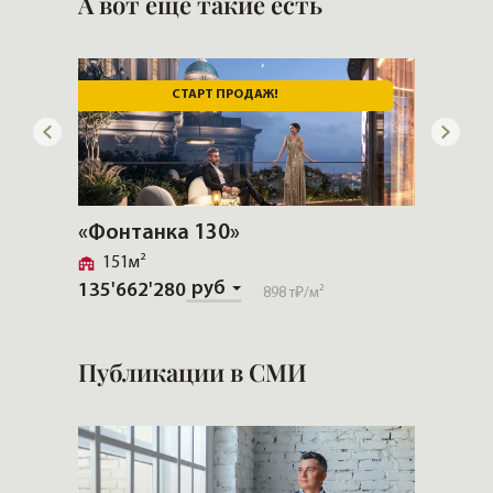
А вот еще такие есть
СТАРТ ПРОДАЖ!
«Фонтанка 130»
«Прио
151м²
133м
руб
135'662'280
192'12
898 т₽
/м²
Публикации в СМИ