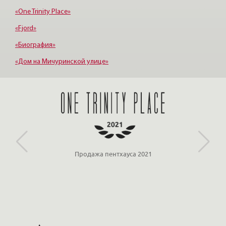
«One Trinity Place»
«Fjord»
«Биография»
«Дом на Мичуринской улице»
«Крестовский, 12»
«Ориенталь»
Продажа пентхауса 2021