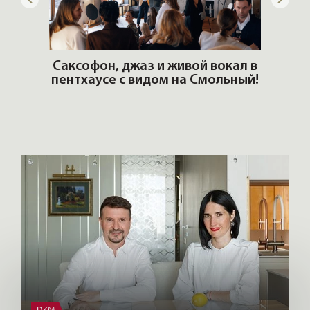
ОШИ.
Саксофон, джаз и живой вокал в
T
пентхаусе с видом на Смольный!
РО
Но
DZM