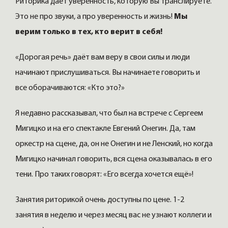
Риторика дает уверенность, которую Вы транслируете.
Это не про звуки, а про уверенность и жизнь!
Мы
верим только в тех, кто верит в себя!
«Дорогая речь» даёт вам веру в свои силы и люди
начинают прислушиваться. Вы начинаете говорить и
все оборачиваются: «Кто это?»
Я недавно рассказывал, что был на встрече с Сергеем
Мигицко и на его спектакле Евгений Онегин. Да, там
оркестр на сцене, да, он не Онегин и не Ленский, но когда
Мигицко начинал говорить, вся сцена оказывалась в его
тени. Про таких говорят: «Его всегда хочется ещё»!
Занятия риторикой очень доступны по цене. 1-2
занятия в неделю и через месяц вас не узнают коллеги и