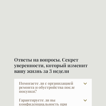
Ответы на вопросы. Секрет
уверенности, который изменит
вашу жизнь за 3 недели
Помогаете ли с организацией
ремонта и обустройства после
покупки?
Да, и это очень важный выбор — найти
Гарантируете ли вы
дизайнера и строителя по рекомендации.
конфиденциальность при