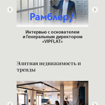
артир
Интервью с основателем
еры и
и Генеральным директором
Хоч
«VIPFLAT»
Элитная недвижимость и
тренды