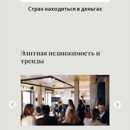
артир
Страх находиться в деньгах
еры и
И
и 
Элитная недвижимость и
тренды