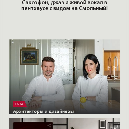
ОШИ.
Саксофон, джаз и живой вокал в
T
пентхаусе с видом на Смольный!
РО
Но
DZM
Архитекторы и дизайнеры