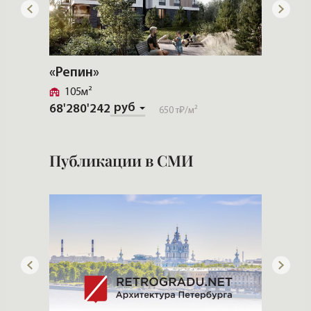
«Репин»
«Рощи
105м²
355м
руб
68'280'242
Скачат
650 т₽
/м²
Публикации в СМИ