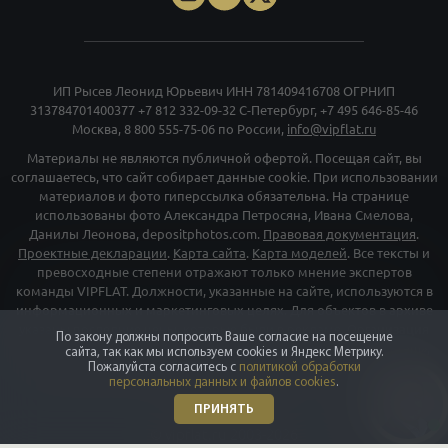
ИП Рысев Леонид Юрьевич ИНН 781409416708 ОГРНИП
313784701400377
+7 812 332-09-32
С-Петербург,
+7 495 646-85-46
Москва,
8 800 555-75-06
по России,
info@vipflat.ru
Материалы не являются публичной офертой. Посещая сайт, вы
соглашаетесь, что сайт собирает данные cookie. При использовании
материалов и фото гиперссылка обязательна. На странице
использованы фото Александра Петросяна, Ивана Смелова,
Данилы Леонова, depositphotos.com.
Правовая документация
.
Проектные декларации
.
Карта сайта
.
Карта моделей
. Все тексты и
превосходные степени отражают только мнение экспертов
команды VIPFLAT. Должности, указанные на сайте, используются в
информационных и маркетинговых целях. Для объектов в архиве
указаны последние цены, которые были в рекламе. Организация
По закону должны попросить Ваше согласие на посещение
«Мета», и принадлежащие ей компании «Facebook» и «Instagram»,
сайта, так как мы используем cookies и Яндекс Метрику.
признаны экстремискими и их деятельность запрещена на
Пожалуйста согласитесь с
политикой обработки
персональных данных и файлов cookies
.
территории РФ
ПРИНЯТЬ
©
vipflat.ru
2003-2026