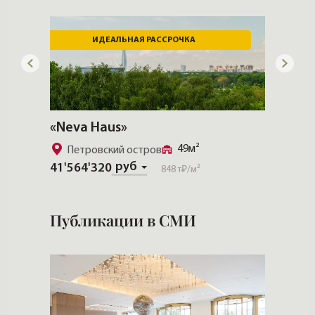
ИДЕАЛЬНАЯ РАССРОЧКА
«Neva Haus»
«Famil
49м²
Петровский остров
Петр
руб
41'564'320
66'901
848 т₽
/м²
Публикации в СМИ