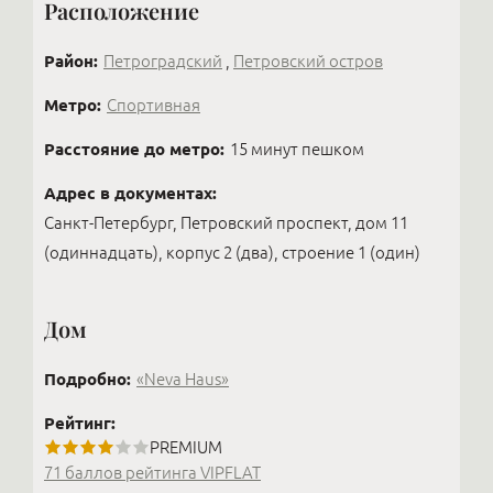
Расположение
можно удалённо подписать агентский и
предварительный договоры, а обеспечительный
платёж оплатить онлайн.
Район:
Петроградский
,
Петровский остров
Метро:
Спортивная
Расстояние до метро:
15 минут пешком
Адрес в документах:
Санкт-Петербург, Петровский проспект, дом 11
(одиннадцать), корпус 2 (два), строение 1 (один)
Дом
Подробно:
«Neva Haus»
Рейтинг:
PREMIUM
71 баллов рейтинга VIPFLAT