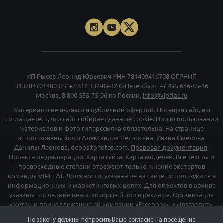
ИП Рысев Леонид Юрьевич ИНН 781409416708 ОГРНИП
313784701400377
+7 812 332-09-32
С-Петербург,
+7 495 646-85-46
Москва,
8 800 555-75-06
по России,
info@vipflat.ru
Материалы не являются публичной офертой. Посещая сайт, вы
соглашаетесь, что сайт собирает данные cookie. При использовании
материалов и фото гиперссылка обязательна. На странице
использованы фото Александра Петросяна, Ивана Смелова,
Данилы Леонова, depositphotos.com.
Правовая документация
.
Проектные декларации
.
Карта сайта
.
Карта моделей
. Все тексты и
превосходные степени отражают только мнение экспертов
команды VIPFLAT. Должности, указанные на сайте, используются в
информационных и маркетинговых целях. Для объектов в архиве
указаны последние цены, которые были в рекламе. Организация
«Мета», и принадлежащие ей компании «Facebook» и «Instagram»,
признаны экстремискими и их деятельность запрещена на
По закону должны попросить Ваше согласие на посещение