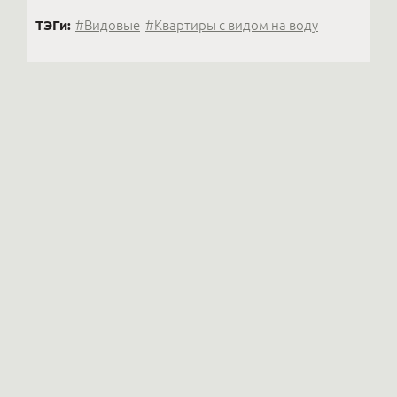
ТЭГи:
#Видовые
#Квартиры с видом на воду