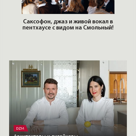
ОШИ.
Саксофон, джаз и живой вокал в
T
пентхаусе с видом на Смольный!
РО
Но
DZM
Архитекторы и дизайнеры