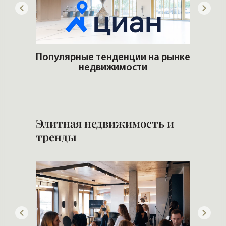
артир
Популярные тенденции на рынке
еры и
недвижимости
Кто 
Элитная недвижимость и
тренды