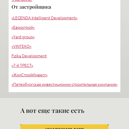
От застройщика
«Дом профессоров Смольного»
«LEGENDA Intelligent Development»
«Мироздание»
«Еврострой»
«Yard group»
«VINTEKO»
Fizika Development
«7-й ТРЕСТ»
«ЖилСтройИнвест»
«Петербургская инвестиционно-строительная компания»
«Строительный трест»
Конкорд
А вот еще такие есть