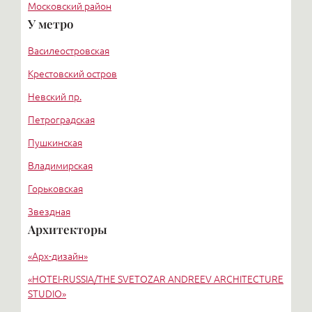
Московский район
У метро
Курортный район
Василеостровская
Крестовский остров
Невский пр.
Петроградская
Пушкинская
Владимирская
Горьковская
Звездная
Архитекторы
Купчино
«Арх-дизайн»
Электросила
«HОTEI-RUSSIA/THE SVETOZAR ANDREEV ARCHITECTURE
STUDIO»