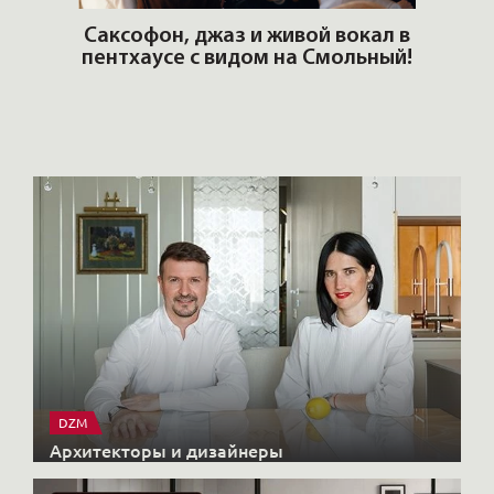
ОШИ.
Саксофон, джаз и живой вокал в
T
пентхаусе с видом на Смольный!
РО
Но
DZM
Архитекторы и дизайнеры