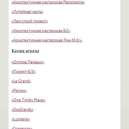
«Архитектурная мастерская Рапопорта»
«Литейная часть»
«Лео-строй проект»
«Архитектурная мастерская Б2»
«Архитектурная мастерская Лин М.Ф.»
«Бенуа Л.Н.»
Комплексы
«Архитектурная ассоциация Андрея Литвинова»
«Остров Первых»
Дизайн бюро «Zukauskas»
«Проект 6/3»
«Le Grand»
«Репин»
«One Trinity Place»
«Docklands»
«Lumiere»
«Гранвиль»