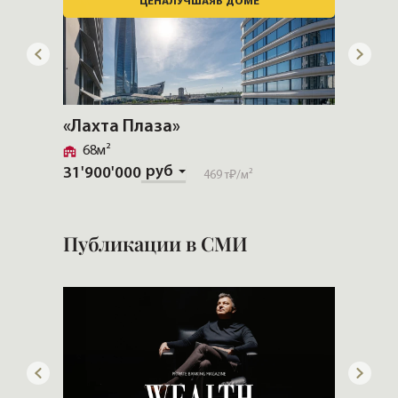
ЦЕНА
ЛУЧШАЯ
В ДОМЕ
«Лахта Плаза»
«CHEV
68м²
Золо
руб
31'900'000
469 т₽
/м²
Скачат
Публикации в СМИ