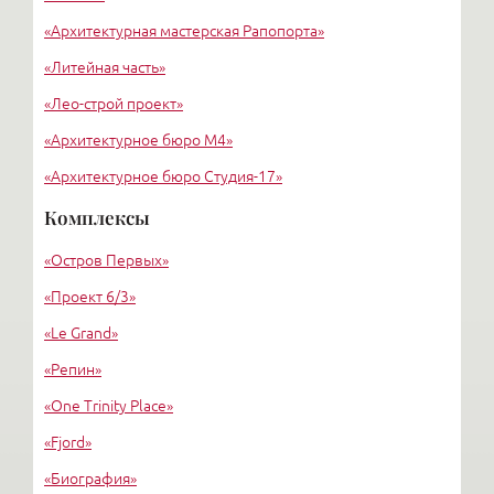
«Архитектурная мастерская Рапопорта»
«Литейная часть»
«Лео-строй проект»
«Архитектурное бюро М4»
«Архитектурное бюро Студия-17»
«Архитектурное бюро Liphart Architects»
Комплексы
«Григорьев и партнеры»
«Остров Первых»
«Вертикаль»
«Проект 6/3»
«Le Grand»
«Репин»
«One Trinity Place»
«Fjord»
«Биография»