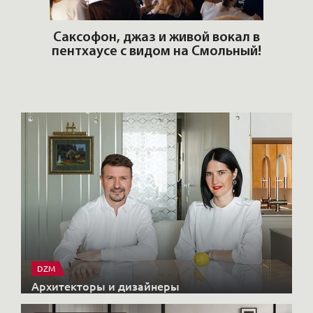
ОШИ.
Саксофон, джаз и живой вокал в
T
пентхаусе с видом на Смольный!
РО
Но
DZM
Архитекторы и дизайнеры