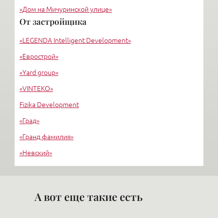
«Дом на Мичуринской улице»
От застройщика
«Крестовский, 12»
«LEGENDA Intelligent Development»
«Ориенталь»
«Еврострой»
«Yard group»
«VINTEKO»
Fizika Development
«Град»
«Гранд фамилия»
«Невский»
«Стимул СКТ»
М-ИНДУСТРИЯ
А вот еще такие есть