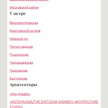
Московский район
У метро
Курортный район
Василеостровская
Крестовский остров
Невский пр.
Петроградская
Пушкинская
Чернышевская
Чкаловская
Балтийская
Архитекторы
Старая деревня
«Арх-дизайн»
Удельная
«HОTEI-RUSSIA/THE SVETOZAR ANDREEV ARCHITECTURE
STUDIO»