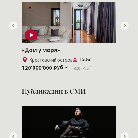
«Дом у моря»
«CHEV
150м²
Крестовский остров
Золо
руб
120'000'000
Скачат
800 т₽
/м²
Публикации в СМИ