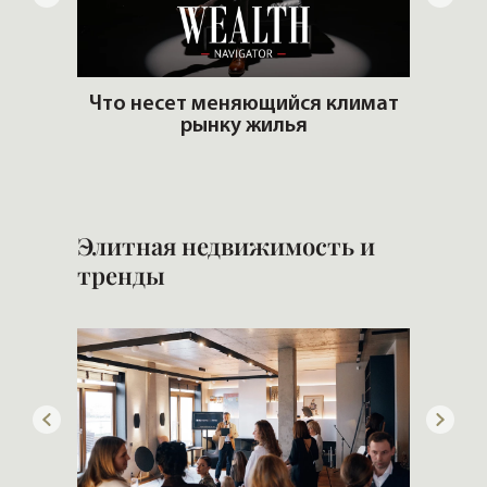
артир
Что несет меняющийся климат
еры и
рынку жилья
Попул
Элитная недвижимость и
тренды