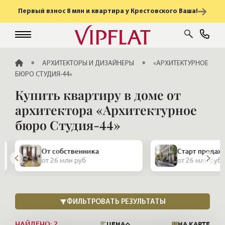
Первый взнос 8 млн и квартира у Крестовского Ваша!
ГЛАВНАЯ
АРХИТЕКТОРЫ И ДИЗАЙНЕРЫ
«АРХИТЕКТУРНОЕ
БЮРО СТУДИЯ-44»
Купить квартиру в доме от
архитектора «Архитектурное
бюро Студия-44»
Закрытая про
Старт продаж
и апартамент
от 26 млн руб
от 26 млн руб
НАЙДЕНО:
2
ЦЕНА
НА КАРТЕ