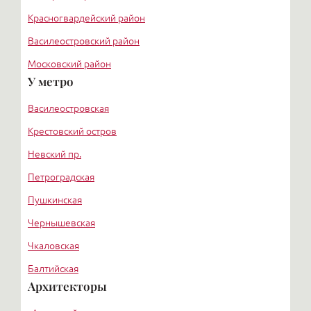
Красногвардейский район
Василеостровский район
Московский район
У метро
Курортный район
Василеостровская
Крестовский остров
Невский пр.
Петроградская
Пушкинская
Чернышевская
Чкаловская
Балтийская
Архитекторы
Старая деревня