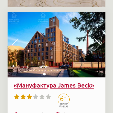
«Мануфактура James Beck»
61