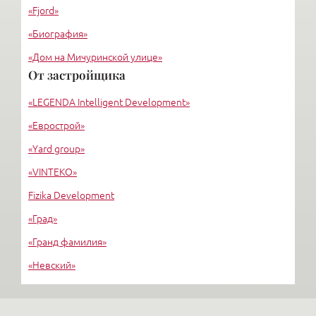
«Fjord»
«Биография»
«Дом на Мичуринской улице»
От застройщика
«Крестовский, 12»
«LEGENDA Intelligent Development»
«Ориенталь»
«Еврострой»
«Yard group»
«VINTEKO»
Fizika Development
«Град»
«Гранд фамилия»
«Невский»
«Стимул СКТ»
М-ИНДУСТРИЯ