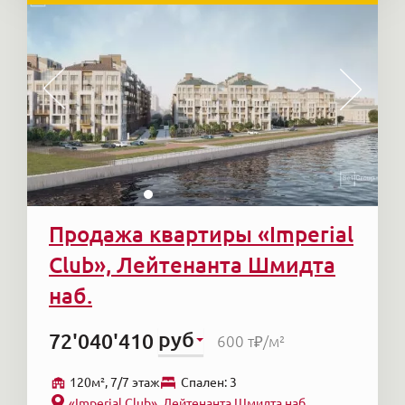
Продажа квартиры «Imperial
Club», Лейтенанта Шмидта
наб.
руб
72'040'410
600 т₽
/м²
120м², 7/7 этаж
Cпален: 3
«Imperial Club», Лейтенанта Шмидта наб.