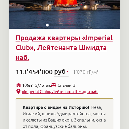
Продажа квартиры «Imperial
Club», Лейтенанта Шмидта
наб.
руб
113'454'000
1'070 т₽
/м²
106м², 5/7 этаж
Cпален: 3
«Imperial Club», Лейтенанта Шмидта наб.
Квартира с видом на Историю!
Нева,
Исаакий, шпиль Адмиралтейства, мосты
и салюты из Ваших окон. 3 спальни, окна
от пола, французские балконы.