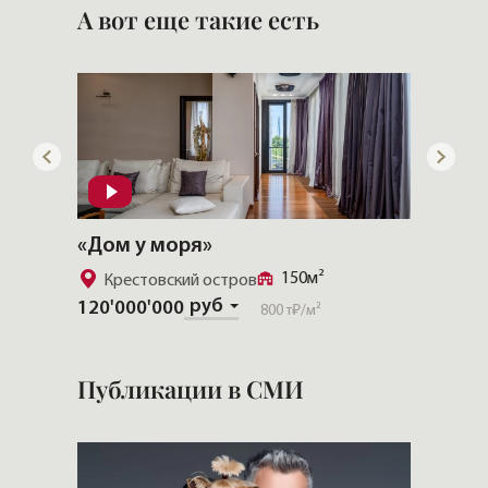
А вот еще такие есть
«CHEVAL COURT»
«АСТ
357.4м²
Золотой треугольник
Крес
153'65
Скачать полную презентацию
Публикации в СМИ