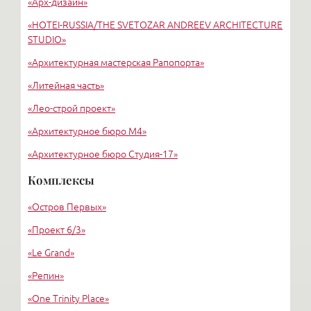
«Арх-дизайн»
Удельная
«HОTEI-RUSSIA/THE SVETOZAR ANDREEV ARCHITECTURE
STUDIO»
«Архитектурная мастерская Рапопорта»
«Литейная часть»
«Лео-строй проект»
«Архитектурное бюро М4»
«Архитектурное бюро Студия-17»
«Архитектурное бюро Liphart Architects»
Комплексы
«Григорьев и партнеры»
«Остров Первых»
«Вертикаль»
«Проект 6/3»
«Le Grand»
«Репин»
«One Trinity Place»