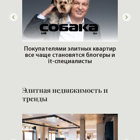
артир
еры и
Хочу эту квартиру. Почему?
Попул
Элитная недвижимость и
тренды