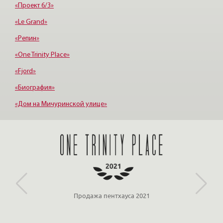
«Проект 6/3»
«Le Grand»
«Репин»
«One Trinity Place»
«Fjord»
«Биография»
«Дом на Мичуринской улице»
«Крестовский, 12»
«Ориенталь»
Продажа пентхауса 2021