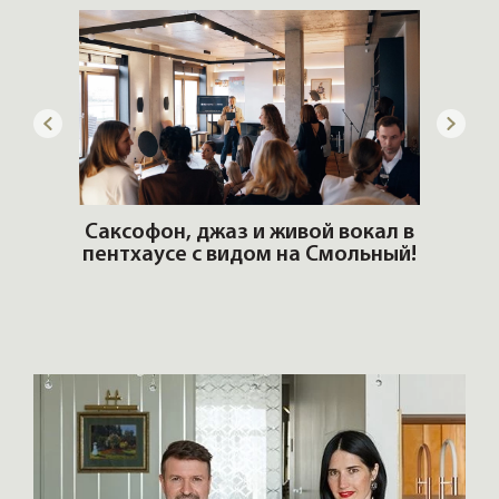
ОШИ.
Саксофон, джаз и живой вокал в
T
пентхаусе с видом на Смольный!
РО
Но