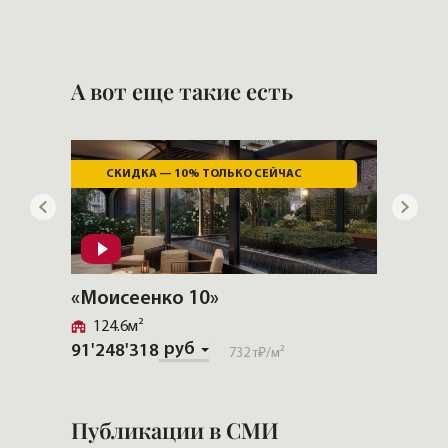
А вот еще такие есть
СКИДКА — 10% ТОЛЬКО СЕЙЧАС
«Моисеенко 10»
«Шпал
124.6м²
У Та
руб
91'248'318
732 т₽
/м²
88'888
Публикации в СМИ