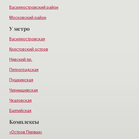
Василеостровский район
Московский район
У метро
Курортный район
Василеостровская
Крестовский остров
Невский пр.
Петроградская
Пушкинская
Чернышевская
Чкаловская
Балтийская
Комплексы
Старая деревня
Удельная
«Остров Первых»