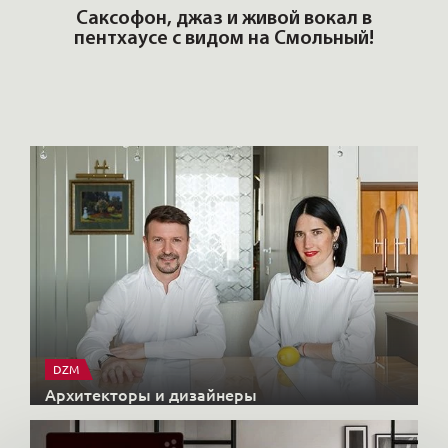
ОШИ.
Саксофон, джаз и живой вокал в
T
пентхаусе с видом на Смольный!
РО
Но
DZM
Архитекторы и дизайнеры