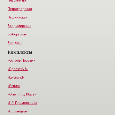
Невский пр.
Петроградская
Пушкинская
Владимирская
Выборгская
Звездная
Комплексы
Черная речка
Электросила
«Остров Первых»
«Проект 6/3»
«Le Grand»
«Репин»
«One Trinity Place»
«Life Приморский»
«Голландия»