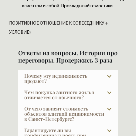
клиентом и собой. Прокладывайте мостики.
ПОЗИТИВНОЕ ОТНОШЕНИЕ К СОБЕСЕДНИКУ +
УСЛОВИЕ»
Ответы на вопросы. История про
переговоры. Продержись 3 раза
Почему эту недвижимость
продают?
Причины абсолютно разные: изменилась
Чем покупка элитного жилья
семья, квартира стала большой или
отличается от обычного?
маленькой, кто-то переезжает в другой
У покупателя элитной недвижимости уже
От чего зависит стоимость
город или страну, кто-то хочет перейти
есть жильё — и не одно. Он не решает
объектов элитной недвижимости
на более высокий уровень, у кого-то
в Санкт-Петербурге?
задачу «где жить» — у него нет это боли.
осталась лишняя квартира. В каждом
Он покупает действительно то, что его
Как известно, главное — место, место и
Гарантируете ли вы
конкретном случае вы узнаете причину —
вдохновит. Отсюда другая логика выбора
ещё раз место. Дорогих мест немного,
конфиденциальность при