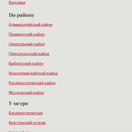
Видовые
По району
Адмиралтейский район
Приморский район
Центральный район
Петроградский район
Выборгский район
Красногвардейский район
Василеостровский район
Московский район
У метро
Курортный район
Василеостровская
Крестовский остров