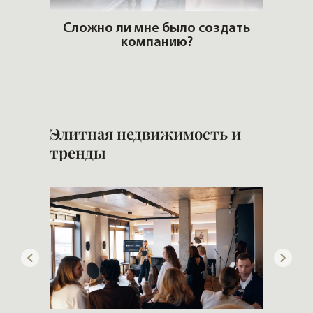
лимат
Сложно ли мне было создать
компанию?
Б
н
Элитная недвижимость и
тренды