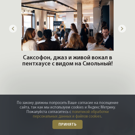
ОШИ.
Саксофон, джаз и живой вокал в
T
пентхаусе с видом на Смольный!
РО
Но
По закону должны попросить Ваше согласие на посещение
сайта, так как мы используем cookies и Яндекс Метрику.
Пожалуйста согласитесь с
политикой обработки
персональных данных и файлов cookies
.
ПРИНЯТЬ