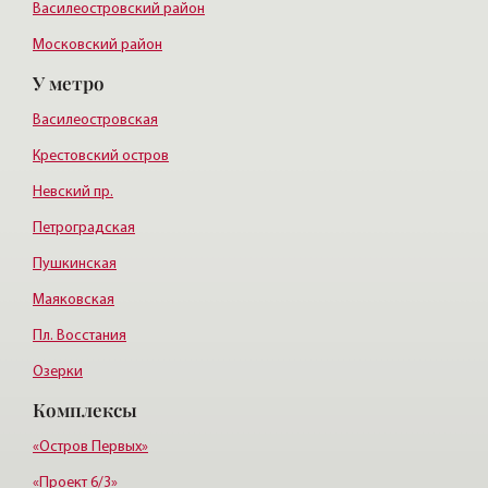
Василеостровский район
Московский район
У метро
Курортный район
Василеостровская
Крестовский остров
Невский пр.
Петроградская
Пушкинская
Маяковская
Пл. Восстания
Озерки
Комплексы
Парк Победы
Беговая
«Остров Первых»
«Проект 6/3»