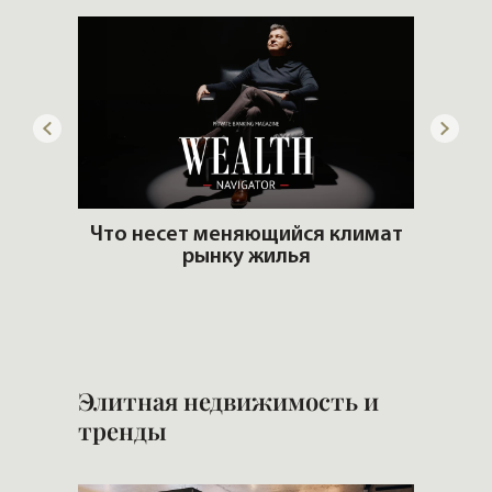
ую
Что несет меняющийся климат
ть?
рынку жилья
Сам
Элитная недвижимость и
тренды