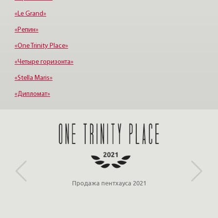
«Le Grand»
«Репин»
«One Trinity Place»
«Четыре горизонта»
«Stella Maris»
«Дипломат»
«Евросиб»
«МОНФЕРРАН»
Продажа пентхауса 2021