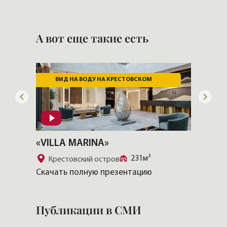
А вот еще такие есть
ВИД НА ВОДУ НА КРЕСТОВСКОМ
«VILLA MARINA»
«Три 
231м²
Крестовский остров
У Та
Скачать полную презентацию
Скачат
Публикации в СМИ