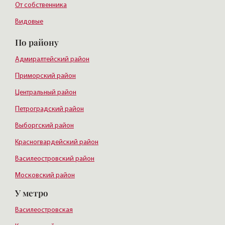
От собственника
Видовые
По району
Адмиралтейский район
Приморский район
Центральный район
Петроградский район
Выборгский район
Красногвардейский район
Василеостровский район
Московский район
У метро
Курортный район
Василеостровская