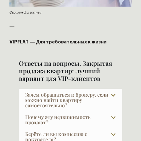
Фуршет для гостей
—
VIPFLAT — Для требовательных к жизни
Ответы на вопросы. Закрытая
продажа квартир: лучший
вариант для VIP-клиентов
Зачем обращаться к брокеру, если
можно найти квартиру
самостоятельно?
Показательный факт: строительные
Почему эту недвижимость
компании продают через брокеров 50–
продают?
75% квартир. Мы сами не всегда
Причины абсолютно разные: изменилась
Берёте ли вы комиссию с
понимаем, почему так много, — но
семья, квартира стала большой или
покупателя?