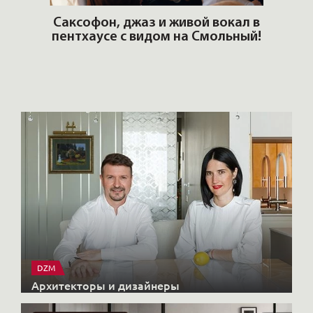
ОШИ.
Саксофон, джаз и живой вокал в
T
пентхаусе с видом на Смольный!
РО
Но
DZM
Архитекторы и дизайнеры