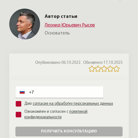
были бы рады такой проверке новых
рекламе.
отклики. Честно скажу: по рекламе вы не
соседей.
сможете выбрать того, кем наверняка
Автор статьи
будете довольны. Это не обязательная
Леонид Юрьевич Рысев
часть сделки, но многие клиенты её ценят
— Петербург особая архитектурная среда,
Основатель
и работа с интерьером здесь требует
понимания контекста.
Опубликовано 06.10.2022.
Обновлено 17.10.2025
Даю
согласие на обработку персональных данных
Ознакомлен и согласен с
политикой
конфиденциальности
ПОЛУЧИТЬ КОНСУЛЬТАЦИЮ