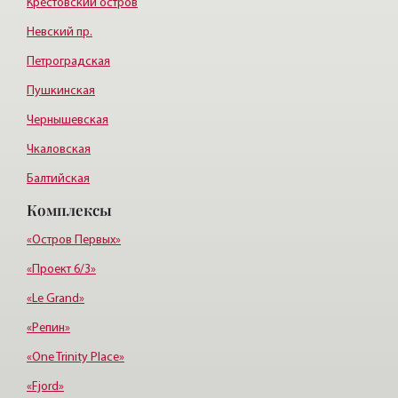
Крестовский остров
Невский пр.
Петроградская
Пушкинская
Чернышевская
Чкаловская
Балтийская
Комплексы
Старая деревня
Удельная
«Остров Первых»
«Проект 6/3»
«Le Grand»
«Репин»
«One Trinity Place»
«Fjord»