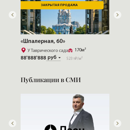
ЗАКРЫТАЯ ПРОДАЖА
СК
«Шпалерная, 60»
«Моис
76м²
170м²
У Таврического сада
53'849
руб
88'888'888
523 т₽
/м²
Публикации в СМИ