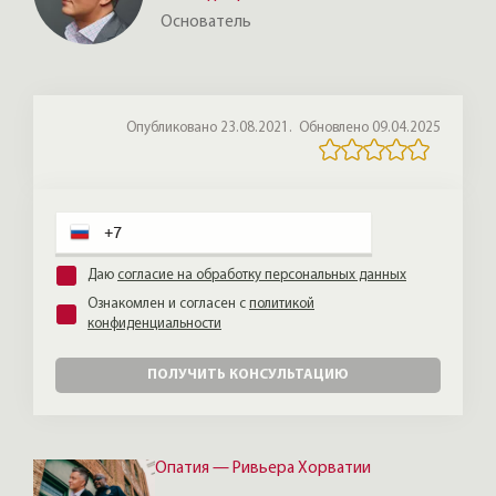
старого фонда. Отдельная история —
Основатель
квартиры со стильным новым ремонтом:
сегодня их дефицит, и они стоят дороже,
чем ожидает покупатель. Кто-то на этом
даже делает бизнес: покупает квартиру
Опубликовано 23.08.2021.
Обновлено 09.04.2025
без ремонта, иногда делит её на две,
делает стильный ремонт и продаёт с
прибылью — получая огромное
наслаждение от созидания вещей,
которыми будут наслаждаться другие.
Даю
согласие на обработку персональных данных
Ознакомлен и согласен с
политикой
конфиденциальности
ПОЛУЧИТЬ КОНСУЛЬТАЦИЮ
Опатия — Ривьера Хорватии