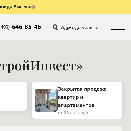
онида Рысева
646-85-46
(495)
СтройИнвест»
Закрытая продажа
квартир и
апартаментов
от 26 млн руб