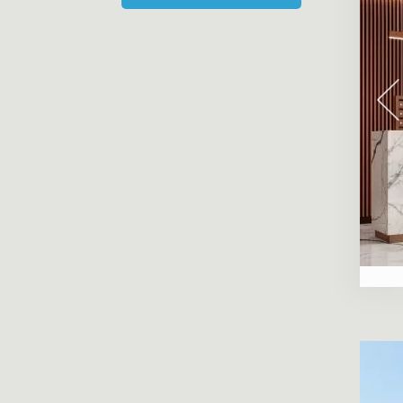
«Каменноостровская коллекция, 62»
«Дом Монферран»
«Особняк Кушелева-Безбородко»
«Парадный Квартал»
«Крестовский, 4»
«Приоритет»
«Пятый элемент»
«Смольный проспект»
«Amo»
«NEVA RESIDENCE»
«Петровская доминанта»
«МИРЪ»
«Familia»
«Институтский, 16»
«Imperial Club»