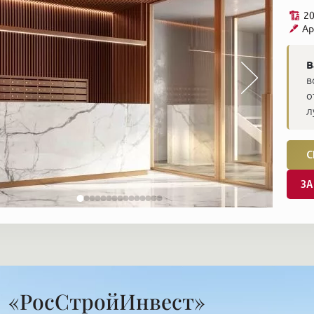
20
Ар
В
в
о
л
С
ЗА
«РосСтройИнвест»