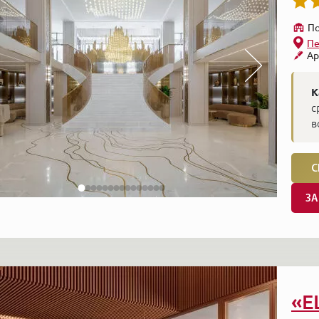
По
Пе
Ар
К
с
в
С
ЗА
«E