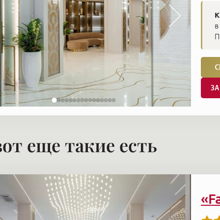
К
в
П
С
ЗА
вот еще такие есть
«F