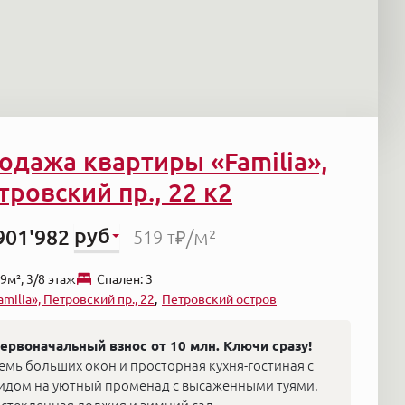
одажа квартиры «Familia»,
тровский пр., 22 к2
руб
901'982
/м²
519 т₽
9м², 3/8 этаж
Cпален: 3
amilia», Петровский пр., 22
Петровский остров
ервоначальный взнос от 10 млн. Ключи сразу!
емь больших окон и просторная кухня-гостиная с
идом на уютный променад с высаженными туями.