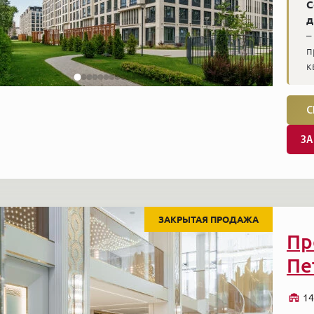
С
д
–
п
к
С
ЗА
ЗАКРЫТАЯ ПРОДАЖА
Пр
Пе
14