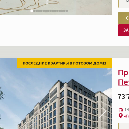
О
С
ЗА
ПОСЛЕДНИЕ КВАРТИРЫ В ГОТОВОМ ДОМЕ!
Пр
Пе
73'
14
«F