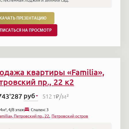
стекленная лоджия и зимний сад.
КАЧАТЬ ПРЕЗЕНТАЦИЮ
ПИСАТЬСЯ НА ПРОСМОТР
одажа квартиры «Familia»,
тровский пр., 22 к2
руб
743'287
/м²
512 т₽
4м², 4/8 этаж
Cпален: 3
amilia», Петровский пр., 22
Петровский остров