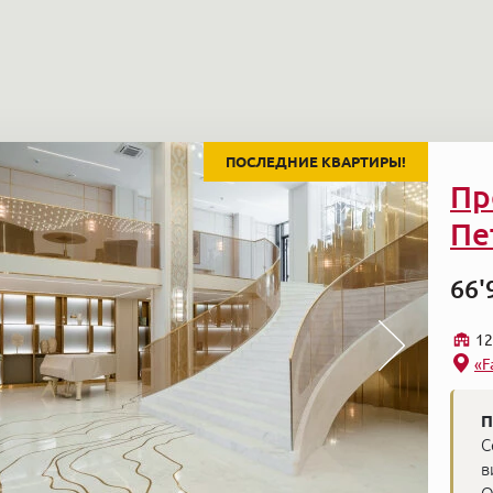
ПОСЛЕДНИЕ КВАРТИРЫ!
Пр
Пе
66'
12
«F
П
С
в