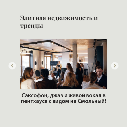
Элитная недвижимость и
тренды
окал в
льный!
РОСКОШЬ ЛЮБИТ ТИШИНУ.
Новый журнал VIPFLAT №24
П