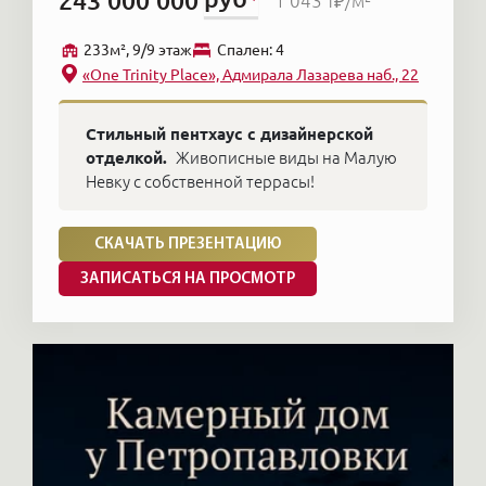
243'000'000
1'043 т₽
/м²
233м², 9/9 этаж
Cпален: 4
«One Trinity Place», Адмирала Лазарева наб., 22
Стильный пентхаус с дизайнерской
отделкой.
Живописные виды на Малую
Невку с собственной террасы!
СКАЧАТЬ ПРЕЗЕНТАЦИЮ
ЗАПИСАТЬСЯ НА ПРОСМОТР