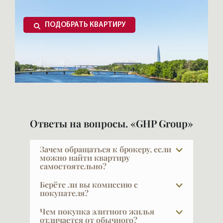
ПОДОБРАТЬ КВАРТИРУ
Ответы на вопросы. «GHP Group»
Зачем обращаться к брокеру, если
можно найти квартиру
самостоятельно?
Показательный факт: строительные
Берёте ли вы комиссию с
компании продают через брокеров 50–
покупателя?
75% квартир. Мы сами не всегда
При покупке в новых проектах — нет.
Чем покупка элитного жилья
понимаем, почему так много, — но
Наши услуги для покупателя бесплатны,
отличается от обычного?