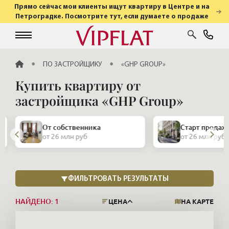
Прямо сейчас мои клиенты ищут квартиру в Центре и на
Петроградке. Посмотрите тут, если думаете о продаже
ГЛАВНАЯ
ПО ЗАСТРОЙЩИКУ
«GHP GROUP»
Купить квартиру от
застройщика «GHP Group»
Закрытая про
Старт продаж
и апартамент
от 26 млн руб
от 26 млн руб
НАЙДЕНО:
1
ЦЕНА
НА КАРТЕ