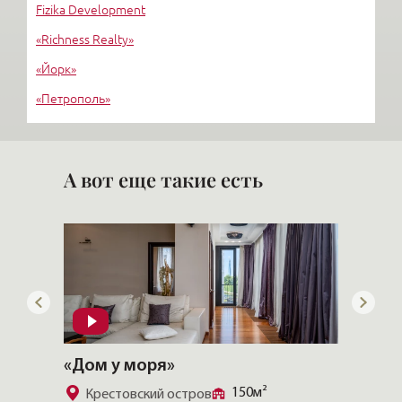
Fizika Development
«Richness Realty»
«Йорк»
«Петрополь»
«Темп-проект»
«Корпорация Строймонтаж»
А вот еще такие есть
«CHEVAL COURT»
«Особ
357.4м²
Золотой треугольник
У Та