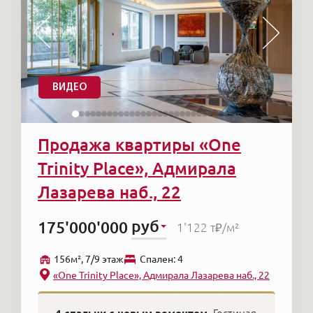
ВИДЕО
Продажа квартиры «One
Trinity Place», Адмирала
Лазарева наб., 22
руб
175'000'000
1'122 т₽
/м²
156м², 7/9 этаж
Cпален: 4
«One Trinity Place», Адмирала Лазарева наб., 22