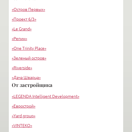
«Архитектурно бюро Setl City»
«Остров Первых»
Степан Липгарт
«Проект 6/3»
«Le Grand»
«Репин»
«One Trinity Place»
«Зеленый остров»
«Riverside»
«Дача Шварца»
От застройщика
«Дом у Невского»
«LEGENDA Intelligent Development»
«Монополист»
«Еврострой»
«Yard group»
«VINTEKO»