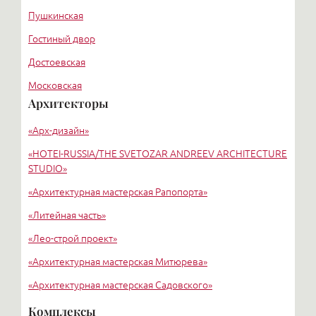
Пушкинская
Гостиный двор
Достоевская
Московская
Архитекторы
Новочеркасская
«Арх-дизайн»
Звенигородская
«HОTEI-RUSSIA/THE SVETOZAR ANDREEV ARCHITECTURE
STUDIO»
«Архитектурная мастерская Рапопорта»
«Литейная часть»
«Лео-строй проект»
«Архитектурная мастерская Митюрева»
«Архитектурная мастерская Садовского»
«Евгений Герасимов»
Комплексы