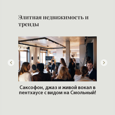
Элитная недвижимость и
тренды
ОШИ.
Саксофон, джаз и живой вокал в
T
пентхаусе с видом на Смольный!
РО
Но