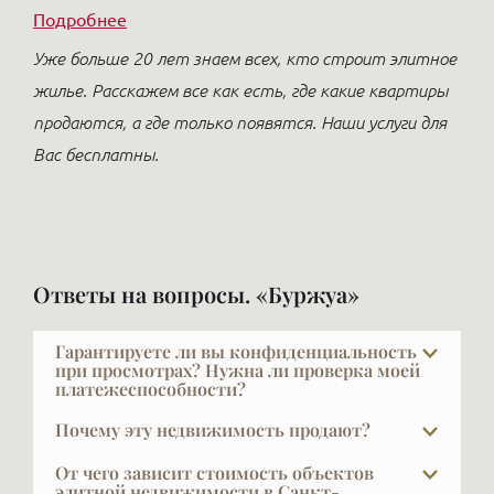
Подробнее
Уже больше 20 лет знаем всех, кто строит элитное
жилье. Расскажем все как есть, где какие квартиры
продаются, а где только появятся. Наши услуги для
Вас бесплатны.
Ответы на вопросы. «Буржуа»
Гарантируете ли вы конфиденциальность
при просмотрах? Нужна ли проверка моей
платежеспособности?
VIPFLAT 20 лет работает с VIP-клиентами. Они часто
Почему эту недвижимость продают?
закрыты и не публичны — мы понимаем, что такое
Причины абсолютно разные: изменилась семья,
конфиденциальность, и мы её обеспечиваем.
От чего зависит стоимость объектов
квартира стала большой или маленькой, кто-то
элитной недвижимости в Санкт-
Исключение составляет ситуация, когда сам клиент