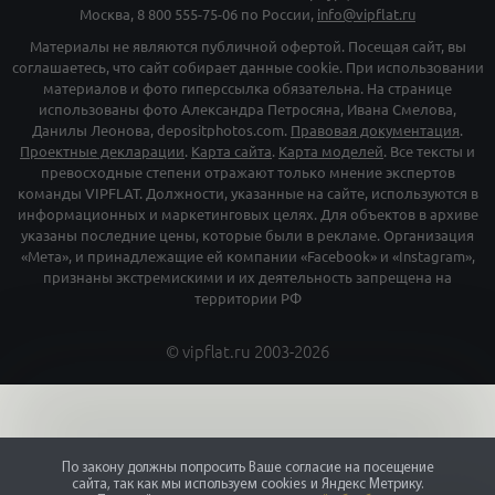
Москва,
8 800 555-75-06
по России,
info@vipflat.ru
Материалы не являются публичной офертой. Посещая сайт, вы
соглашаетесь, что сайт собирает данные cookie. При использовании
материалов и фото гиперссылка обязательна. На странице
использованы фото Александра Петросяна, Ивана Смелова,
Данилы Леонова, depositphotos.com.
Правовая документация
.
Проектные декларации
.
Карта сайта
.
Карта моделей
. Все тексты и
превосходные степени отражают только мнение экспертов
команды VIPFLAT. Должности, указанные на сайте, используются в
информационных и маркетинговых целях. Для объектов в архиве
указаны последние цены, которые были в рекламе. Организация
«Мета», и принадлежащие ей компании «Facebook» и «Instagram»,
признаны экстремискими и их деятельность запрещена на
территории РФ
©
vipflat.ru
2003-2026
По закону должны попросить Ваше согласие на посещение
сайта, так как мы используем cookies и Яндекс Метрику.