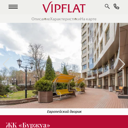
Описание
Характеристики
На карте
Зелень во дворе
Закрытая территория
Фасад в современном стиле
Европейский дворик
ЖК «Буржуа»