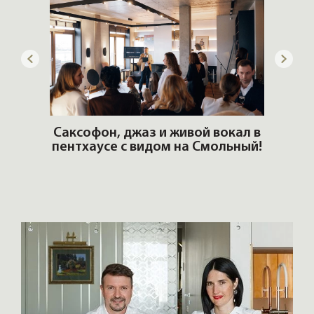
ОШИ.
Саксофон, джаз и живой вокал в
T
пентхаусе с видом на Смольный!
РО
Но