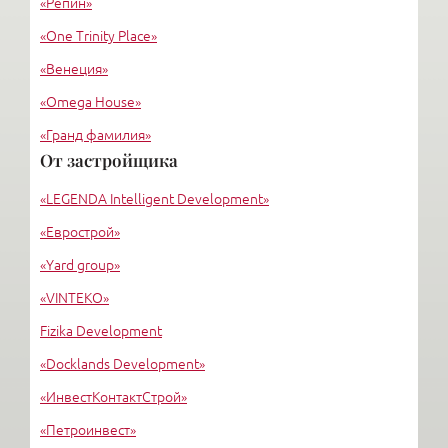
«Репин»
«One Trinity Place»
«Венеция»
«Omega House»
«Гранд фамилия»
От застройщика
«Дом у Моря»
«LEGENDA Intelligent Development»
«Монблан»
«Еврострой»
«Yard group»
«VINTEKO»
Fizika Development
«Docklands Development»
«ИнвестКонтактСтрой»
«Петроинвест»