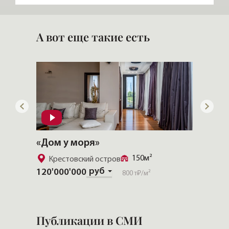
«Таймс»
«ОхтаГрупп»
А вот еще такие есть
«Дом у моря»
«CHEV
150м²
Крестовский остров
Золо
руб
120'000'000
Скачат
800 т₽
/м²
Публикации в СМИ