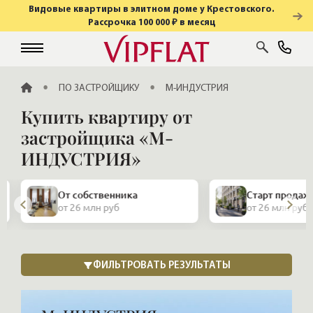
Видовые квартиры в элитном доме у Крестовского.
Рассрочка 100 000 ₽ в месяц
ГЛАВНАЯ
ПО ЗАСТРОЙЩИКУ
М-ИНДУСТРИЯ
Купить квартиру от
застройщика «М-
ИНДУСТРИЯ»
От собственника
Старт продаж
от 26 млн руб
от 26 млн руб