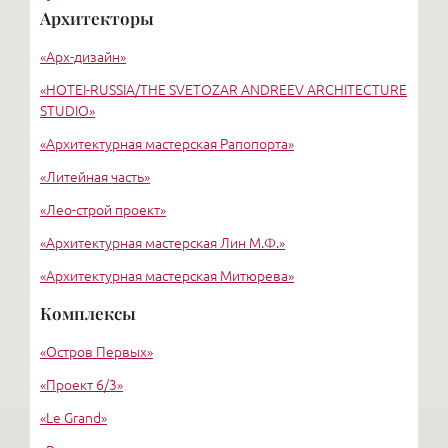
Архитекторы
Московская
«Арх-дизайн»
Парнас
«HОTEI-RUSSIA/THE SVETOZAR ANDREEV ARCHITECTURE
STUDIO»
«Архитектурная мастерская Рапопорта»
«Литейная часть»
«Лео-строй проект»
«Архитектурная мастерская Лин М.Ф.»
«Архитектурная мастерская Митюрева»
«Дюндин А.В.»
Комплексы
«Архитектурно-проектная компания Ретро»
«Остров Первых»
«ВЕК»
«Проект 6/3»
«Le Grand»